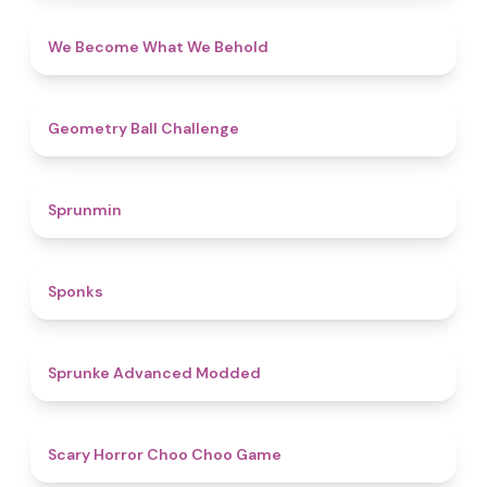
4.3
We Become What We Behold
4.3
Geometry Ball Challenge
4.5
Sprunmin
4.8
Sponks
4.5
Sprunke Advanced Modded
4.6
Scary Horror Choo Choo Game