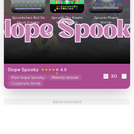
Sprunksters But So
Sprunki Sky Realm
Sprunki Phase
Much Freakin
ReMastered
Winter
Slope Spooky
4.9
30
Игра Slope Spooky
Микшер музыки
Создатель битов
Advertisement