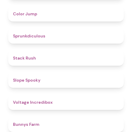
4.3
Color Jump
4.5
Sprunkdiculous
4.4
Stack Rush
4.9
Slope Spooky
5
Voltage Incredibox
4.4
Bunnys Farm