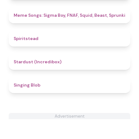
4.8
Meme Songs: Sigma Boy, FNAF, Squid, Beast, Sprunki
4.4
Spiritstead
4.5
Stardust (Incredibox)
4.6
Singing Blob
Advertisement