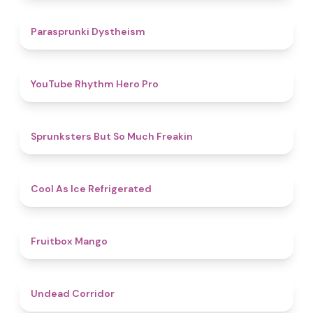
4.6
Parasprunki Dystheism
4.7
YouTube Rhythm Hero Pro
4.9
Sprunksters But So Much Freakin
4.7
Cool As Ice Refrigerated
4.9
Fruitbox Mango
4.6
Undead Corridor