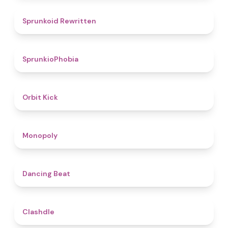
4.6
Sprunkoid Rewritten
4.7
SprunkioPhobia
4.8
Orbit Kick
4.8
Monopoly
5
Dancing Beat
4.7
Clashdle