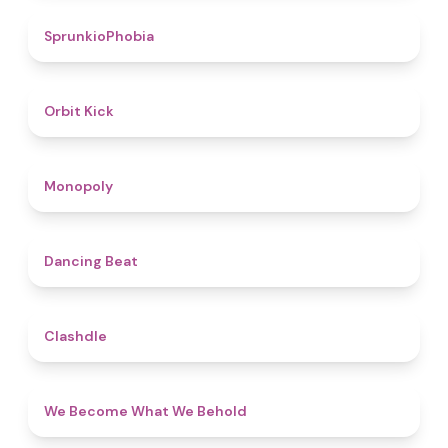
4.7
SprunkioPhobia
4.8
Orbit Kick
4.8
Monopoly
5
Dancing Beat
4.7
Clashdle
4.3
We Become What We Behold