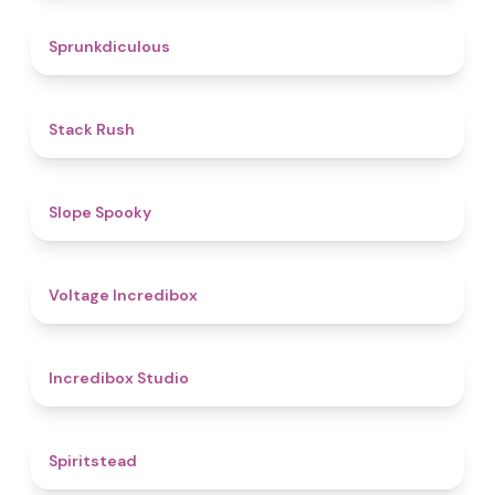
4.5
Sprunkdiculous
4.4
Stack Rush
4.9
Slope Spooky
5
Voltage Incredibox
4.5
Incredibox Studio
4.4
Spiritstead