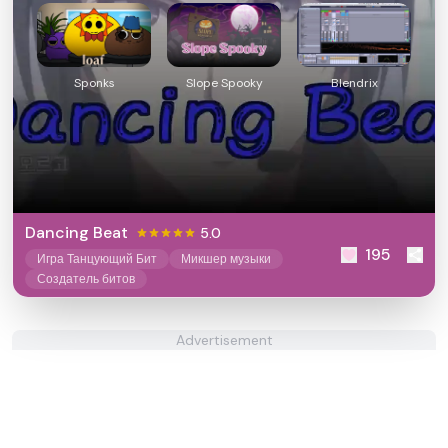
Sponks
Slope Spooky
Blendrix
Dancing Beat
5.0
195
Игра Танцующий Бит
Микшер музыки
Создатель битов
Advertisement