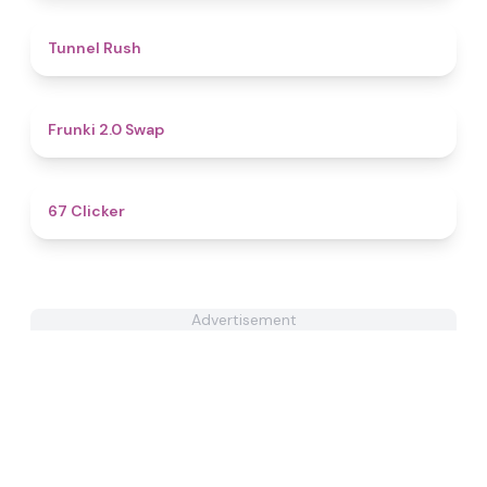
4.7
Tunnel Rush
4.7
Frunki 2.0 Swap​
4.3
67 Clicker
Advertisement