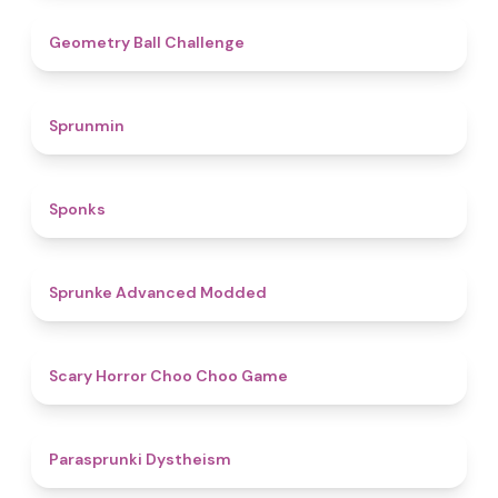
4.3
Geometry Ball Challenge
4.5
Sprunmin
4.8
Sponks
4.5
Sprunke Advanced Modded
4.6
Scary Horror Choo Choo Game
4.6
Parasprunki Dystheism