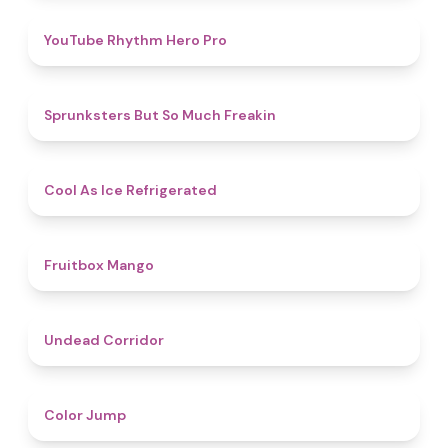
4.7
YouTube Rhythm Hero Pro
4.9
Sprunksters But So Much Freakin
4.7
Cool As Ice Refrigerated
4.9
Fruitbox Mango
4.6
Undead Corridor
4.3
Color Jump