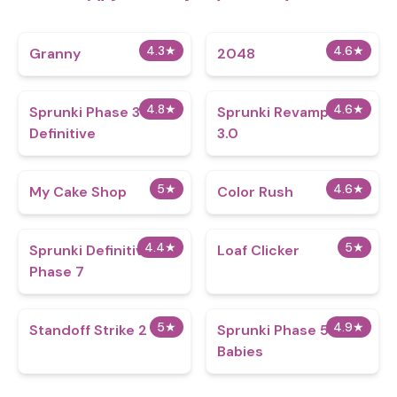
4.3
★
4.6
★
Granny
2048
4.8
★
4.6
★
Sprunki Phase 3
Sprunki Revamped
Definitive
3.0
5
★
4.6
★
My Cake Shop
Color Rush
4.4
★
5
★
Sprunki Definitive
Loaf Clicker
Phase 7
5
★
4.9
★
Standoff Strike 2
Sprunki Phase 5 But
Babies