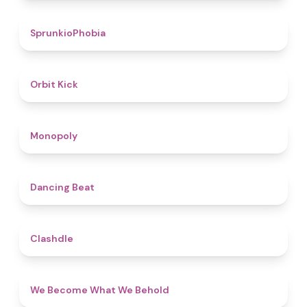
4.7
SprunkioPhobia
4.8
Orbit Kick
4.8
Monopoly
5
Dancing Beat
4.7
Clashdle
4.3
We Become What We Behold