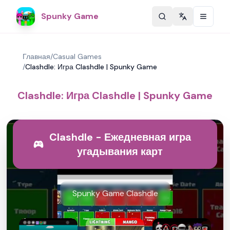
Spunky Game
Change langu
Главная
/
Casual Games
/
Clashdle: Игра Clashdle | Spunky Game
Clashdle: Игра Clashdle | Spunky Game
Clashdle - Ежедневная игра
угадывания карт
Spunky Game Clashdle