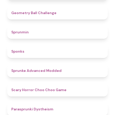
4.3
Geometry Ball Challenge
4.5
Sprunmin
4.8
Sponks
4.5
Sprunke Advanced Modded
4.6
Scary Horror Choo Choo Game
4.6
Parasprunki Dystheism