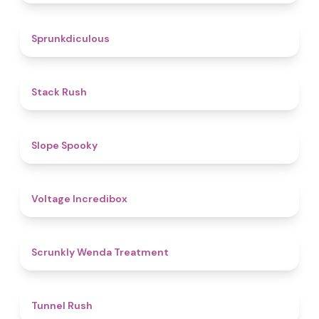
4.5
Sprunkdiculous
4.4
Stack Rush
4.9
Slope Spooky
5
Voltage Incredibox
5
Scrunkly Wenda Treatment
4.7
Tunnel Rush