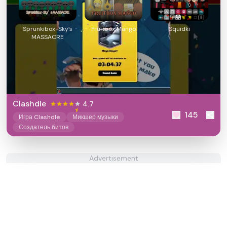
Sprunkibox-Sky’s
Fruitbox Mango
Squidki
MASSACRE
Clashdle
4.7
145
Игра Clashdle
Микшер музыки
Создатель битов
Advertisement