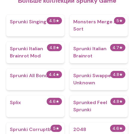
Больше коллекций Spunky Game
4.5
★
5
★
Sprunki Singing
Monsters Merge And
Sort
4.8
★
4.7
★
Sprunki Italian
Sprunki Italian
Brainrot Mod
Brainrot
4.4
★
4.8
★
Sprunki All Bonus
Sprunki Swapped
Unknown
4.6
★
4.8
★
Splix
Sprunked Feel
Sprunki
5
★
4.6
★
Sprunki Corruptbox
2048