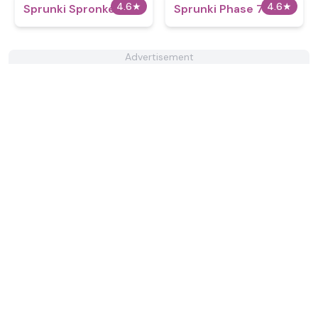
4.6
★
4.6
★
Sprunki Spronker
Sprunki Phase 70
Advertisement