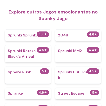
Explore outros Jogos emocionantes no
Spunky Jogo
4.4
★
4.6
★
Sprunki SprunkAYKI
2048
4.5
★
4.4
★
Sprunki Retake
Sprunki MM2
Black's Arrival
5
★
4.5
★
Sphere Rush
Sprunki But I Ruined
It
4.9
★
5
★
Spranke
Street Escape