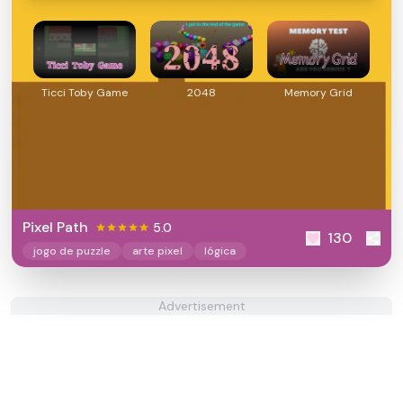
Ticci Toby Game
2048
Memory Grid
Pixel Path
5.0
130
jogo de puzzle
arte pixel
lógica
Advertisement