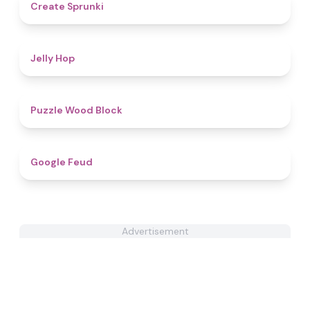
4.8
Create Sprunki​
4.5
Jelly Hop
4.6
Puzzle Wood Block
4.8
Google Feud
Advertisement