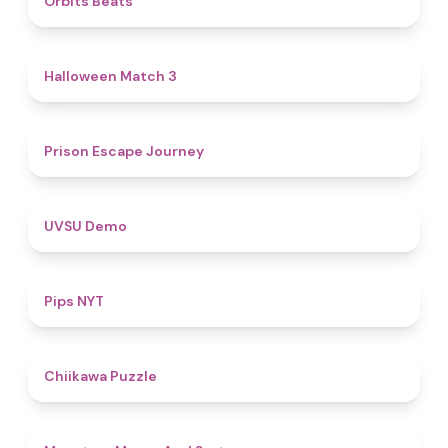
Orbits Beats
4.6
Halloween Match 3
4.7
Prison Escape Journey
4.8
UVSU Demo
5
Pips NYT
4.6
Chiikawa Puzzle
5