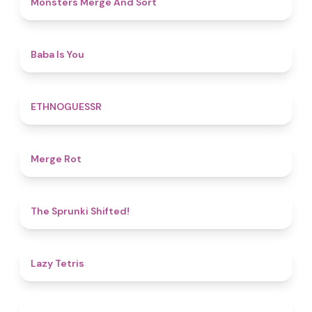
Monsters Merge And Sort
4.5
Baba Is You
4.9
ETHNOGUESSR
4.9
Merge Rot
4.9
The Sprunki Shifted!
4.8
Lazy Tetris