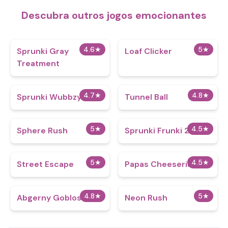
Descubra outros jogos emocionantes
4.6
★
5
★
Sprunki Gray
Loaf Clicker
Treatment
4.7
★
4.8
★
Sprunki Wubbzy
Tunnel Ball
5
★
4.5
★
Sphere Rush
Sprunki Frunki 2.0
5
★
4.5
★
Street Escape
Papas Cheeseria
4.8
★
5
★
Abgerny Goblos
Neon Rush