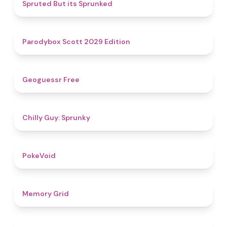
4.4
Spruted But its Sprunked
4.8
Parodybox Scott 2029 Edition
4.5
Geoguessr Free
4.8
Chilly Guy: Sprunky
4.8
PokeVoid​
4.5
Memory Grid