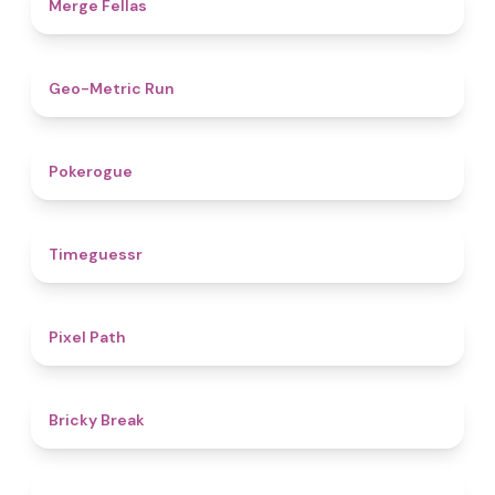
4.4
Merge Fellas
4.5
Geo-Metric Run
4.8
Pokerogue
4.9
Timeguessr
5
Pixel Path
4.7
Bricky Break