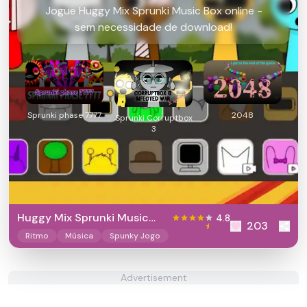
Jogue Huggy Mix Sprunki Music Box online -
sem necessidade de download!
Sprunki phase 7777
2048
Sprunki Corruptbox
3
Huggy Mix Sprunki Music
4.8
203
Box
Ritmo
Música
Spunky Jogo
Advertisement