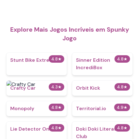
Explore Mais Jogos Incríveis em Spunky
Jogo
4.8
★
4.8
★
Stunt Bike Extreme
Sinner Edition
IncrediBox
4.3
★
4.8
★
Crafty Car
Orbit Kick
4.8
★
4.9
★
Monopoly
Territorial.io
4.8
★
4.8
★
Lie Detector Online
Doki Doki Literature
Club