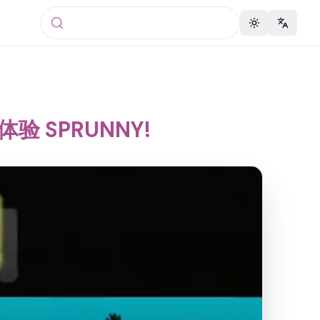
Toggle theme
Change 
体验 SPRUNNY!