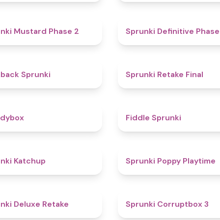
4.3
nki Mustard Phase 2
Sprunki Definitive Phase
4.4
kback Sprunki
Sprunki Retake Final
4.3
odybox
Fiddle Sprunki
4
nki Katchup
Sprunki Poppy Playtime
4.1
nki Deluxe Retake
Sprunki Corruptbox 3