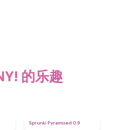
Y! 的乐趣
4.6
4.7
Sprunki Pyramixed 0.9