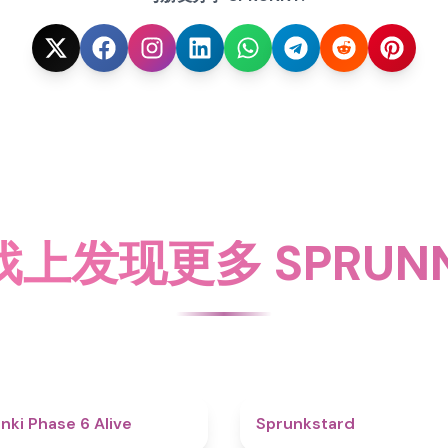
上发现更多 SPRUNN
4.8
nki Phase 6 Alive
Sprunkstard