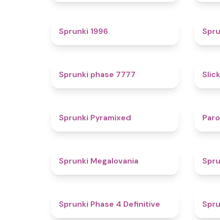
5
Sprunki 1996
Spru
5
Sprunki phase 7777
Slic
4.3
Sprunki Pyramixed
Par
4.5
Sprunki Megalovania
Spru
4.6
Sprunki Phase 4 Definitive
Spru