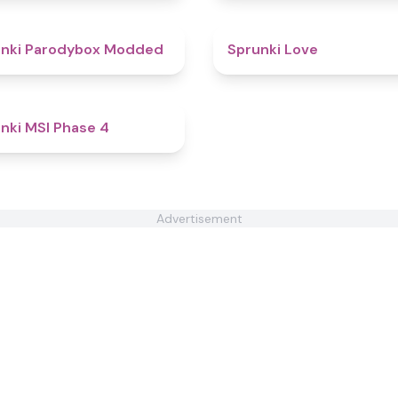
4.8
unki Parodybox Modded
Sprunki Love
4.7
nki MSI Phase 4
Advertisement