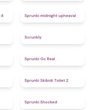
4.7
4.9
 4
Sprunki midnight upheaval
4.8
4.7
Scrunkly
4.4
4.5
Sprunki Oc Real
4.9
4.7
Sprunki Skibidi Toilet 2
5
4.5
Sprunki Shocked