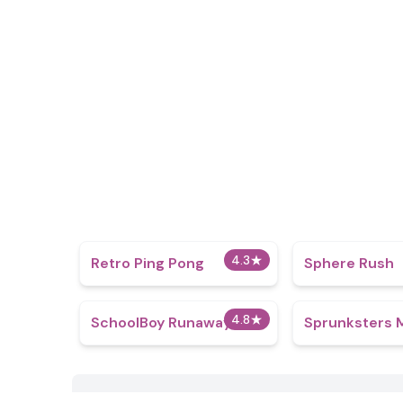
4.3
★
Retro Ping Pong
Sphere Rush
4.8
★
SchoolBoy Runaway
Sprunksters 