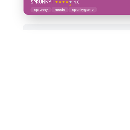
SPRUNNY!
4.8
sprunny
music
spunkygame