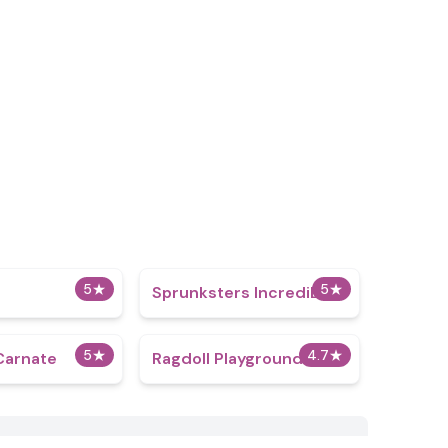
5
★
5
★
Sprunksters IncrediBox
5
★
4.7
★
Carnate
Ragdoll Playground