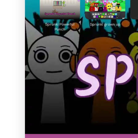
Sprunki Powerful
Sprunki grown up
Punch