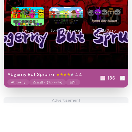
Sprunki
Sprunki Pyramixed
Sprunki Swap
Sprunklizers
Showcase
Abgerny But Sprunki
4.4
136
Abgerny
스프런키(Sprunki)
음악
Advertisement