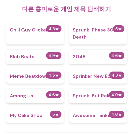
다른 흥미로운 게임 제목 탐색하기
4.3
★
5
★
Chill Guy Clicker 3D
Sprunki Phase 30
Death
4.9
★
4.6
★
Blob Beats​
2048
4.5
★
4.3
★
Meme Beatdown
Sprinker New Edition
4.6
★
4.9
★
Among Us
Sprunki But Relish
5
★
4.6
★
My Cake Shop
Awesome Tanks