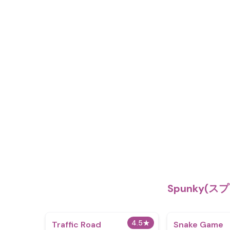
Spunky(
4.5
★
Traffic Road
Snake Game