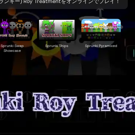
ー) Roy Treatmentをオンラインでプレイ！
Sprunki Swap
Sprunki Ships
Sprunki Pyramixed
Showcase