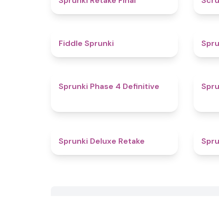
Sprunki Retake Final
Scru
4.4
Fiddle Sprunki
Spru
4.6
Sprunki Phase 4 Definitive
Spru
4.1
Sprunki Deluxe Retake
Spru