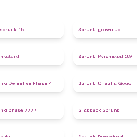
5
sprunki 15
Sprunki grown up
4.6
nkstard
Sprunki Pyramixed 0.9
4.7
nki Definitive Phase 4
Sprunki Chaotic Good
5
nki phase 7777
Slickback Sprunki
4.7