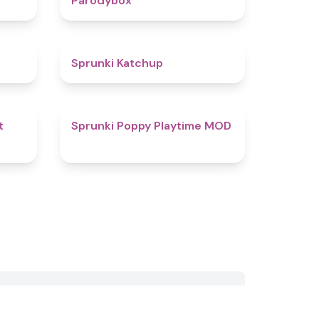
Parodybox
4.5
4
Sprunki Katchup
4.5
5
t
Sprunki Poppy Playtime MOD