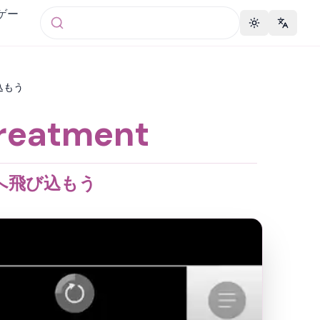
 ゲー
Toggle theme
Change 
び込もう
eatment
世界へ飛び込もう