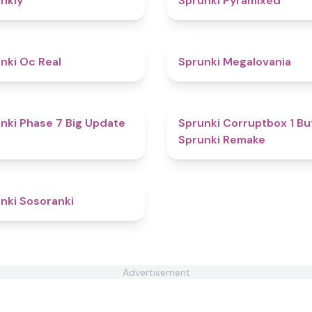
nkly
Sprunki Pyramixed
4.5
nki Oc Real
Sprunki Megalovania
4.8
nki Phase 7 Big Update
Sprunki Corruptbox 1 Bu
Sprunki Remake
4.3
nki Sosoranki
Advertisement