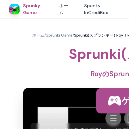
Spunky
ホー
Spunky
Game
ム
InCrediBox
ホーム
/
Sprunki Game
/
Sprunki(スプランキー) Roy 
Sprunk
RoyのSpr