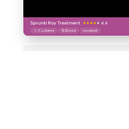
Sprunki Roy Treatment
4.4
リズムGame
音楽mod
vocaloid