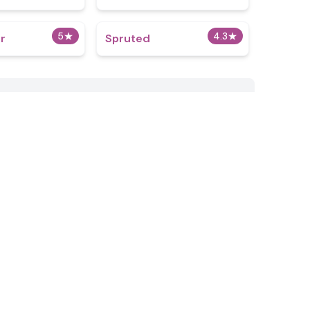
5
★
4.3
★
er
Spruted