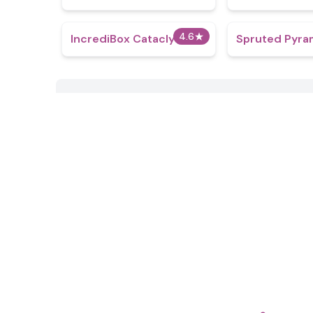
4.6
★
IncrediBox Cataclysm
Spruted Pyra