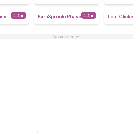
4.4
★
4.4
★
mix
ParaSprunki Phase 3
Loaf Click
Advertisement