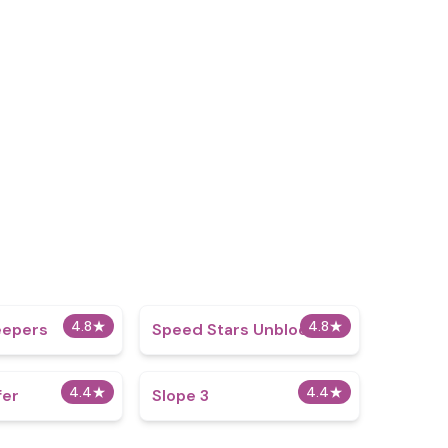
4.8
★
4.8
★
eepers
Speed Stars Unblocked
4.4
★
4.4
★
fer
Slope 3