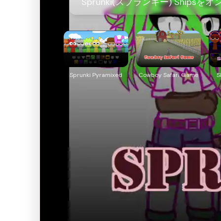
Sprunki(スプランキー) Ship
Sprunki Pyramixed
Cowboy Safari Game
S