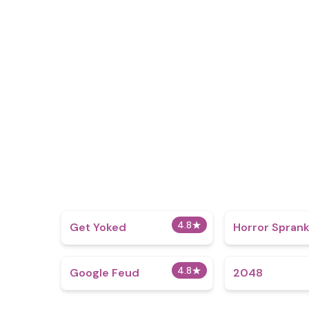
4.8
★
Get Yoked
Horror Sprank
4.8
★
Google Feud
2048