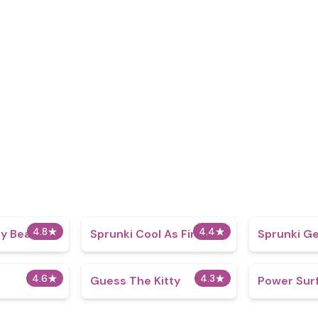
4.8
★
4.4
★
y Beats
Sprunki Cool As Fire
Sprunki G
4.6
★
4.3
★
Guess The Kitty
Power Sur