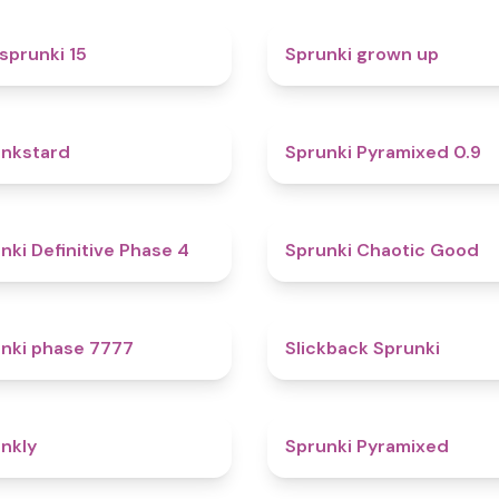
5
sprunki 15
Sprunki grown up
4.6
nkstard
Sprunki Pyramixed 0.9
4.7
nki Definitive Phase 4
Sprunki Chaotic Good
5
nki phase 7777
Slickback Sprunki
4.7
nkly
Sprunki Pyramixed