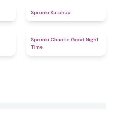
4.5
4
Sprunki Katchup
4.6
4.8
Sprunki Chaotic Good Night
Time