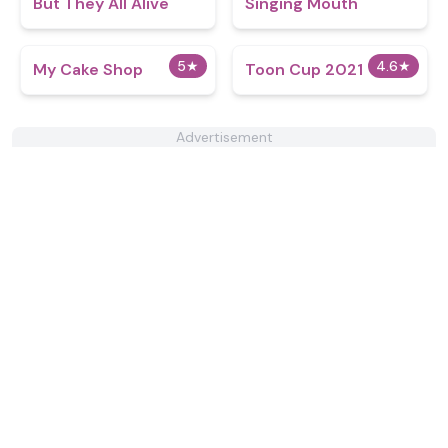
But They All Alive
Singing Mouth
5
★
4.6
★
My Cake Shop
Toon Cup 2021
Advertisement