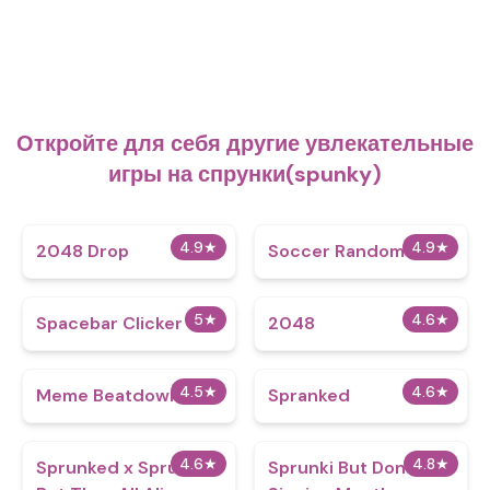
Откройте для себя другие увлекательные
игры на спрунки(spunky)
4.9
★
4.9
★
2048 Drop
Soccer Random
5
★
4.6
★
Spacebar Clicker
2048
4.5
★
4.6
★
Meme Beatdown
Spranked
4.6
★
4.8
★
Sprunked x Sprunki
Sprunki But Don’t