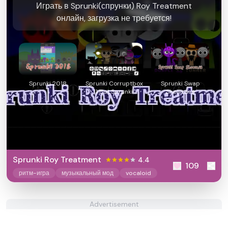
Играть в Sprunki(спрунки) Roy Treatment
онлайн, загрузка не требуется!
Sprunki 2018
Sprunki Corruptbox
Sprunki Swap
1 But Sprunki
Showcase
Remake
Sprunki Roy Treatment
4.4
109
ритм-игра
музыкальный мод
vocaloid
Advertisement