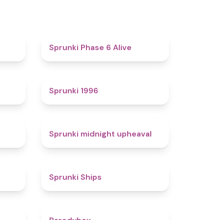
4.4
4.8
Sprunki Phase 6 Alive
4.7
5
Sprunki 1996
4.3
4.9
Sprunki midnight upheaval
4.4
4.3
Sprunki Ships
4.3
4.3