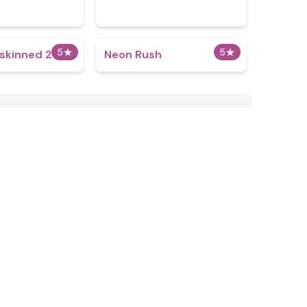
5
★
5
★
eskinned 2
Neon Rush