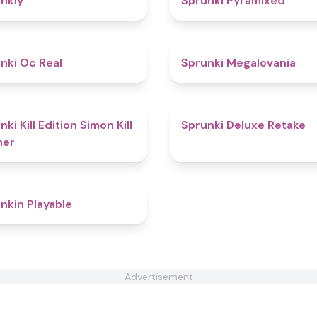
nkly
Sprunki Pyramixed
4.5
nki Oc Real
Sprunki Megalovania
4.4
ki Kill Edition Simon Kill
Sprunki Deluxe Retake
ner
4.4
nkin Playable
Advertisement