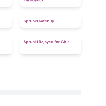
Parodybox
4.5
4
Sprunki Katchup
4.1
4.5
Sprunki Rejoyed for Girls