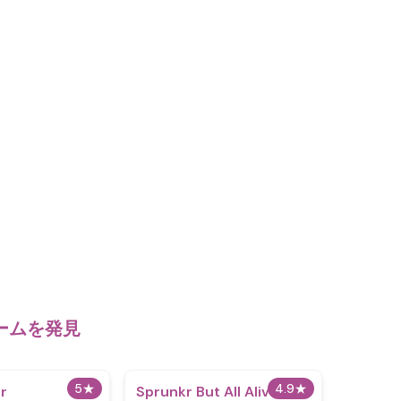
ゲームを発見
5
★
4.9
★
er
Sprunkr But All Alive