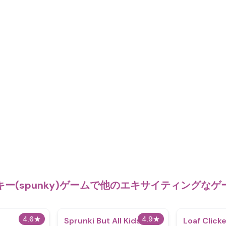
ー(spunky)ゲームで他のエキサイティングな
4.6
★
4.9
★
Sprunki But All Kids
Loaf Click