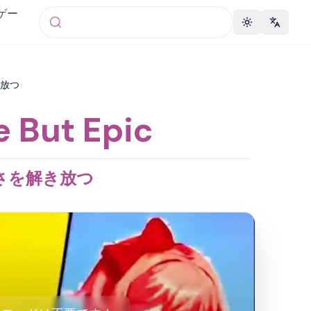
 ゲー
Toggle theme
Change 
解き放つ
But Epic
の楽しさを解き放つ