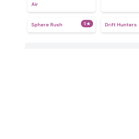
Air
5
★
Sphere Rush
Drift Hunters