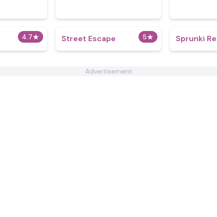
4.7
★
5
★
Street Escape
Sprunki R
Advertisement