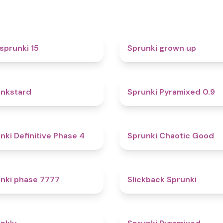
5
sprunki 15
Sprunki grown up
4.6
nkstard
Sprunki Pyramixed 0.9
4.7
nki Definitive Phase 4
Sprunki Chaotic Good
5
nki phase 7777
Slickback Sprunki
4.7