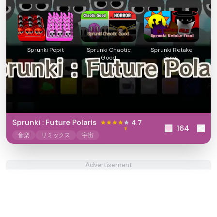
Sprunki Popit
Sprunki Chaotic
Sprunki Retake
Good
Final
Sprunki : Future Polaris
4.7
164
音楽
リミックス
宇宙
Advertisement