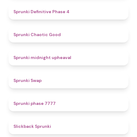
4.7
Sprunki Definitive Phase 4
4.3
Sprunki Chaotic Good
4.9
Sprunki midnight upheaval
4.6
Sprunki Swap
5
Sprunki phase 7777
4.4
Slickback Sprunki