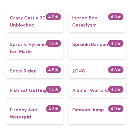
4.9
★
4.6
★
Crazy Cattle 3D
IncrediBox
Unblocked
Cataclysm
4.3
★
4.7
★
Sprunki Pyramixed
Sprunki Banban
Fan Made
4.5
★
4.6
★
Snow Rider
2048
4.3
★
4.7
★
Fish Eat Getting Big
A Small World Cup
4.3
★
4.9
★
Fireboy And
Omnom Jump
Watergirl