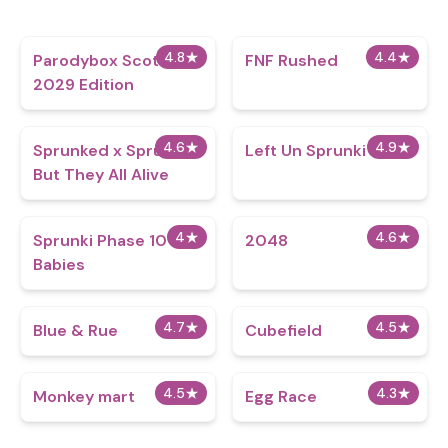
4.8
★
4.4
★
Parodybox Scott
FNF Rushed
2029 Edition
4.6
★
4.9
★
Sprunked x Sprunki
Left Un Sprunki
But They All Alive
4
★
4.6
★
Sprunki Phase 10
2048
Babies
4.7
★
4.5
★
Blue & Rue
Cubefield
4.5
★
4.3
★
Monkey mart
Egg Race