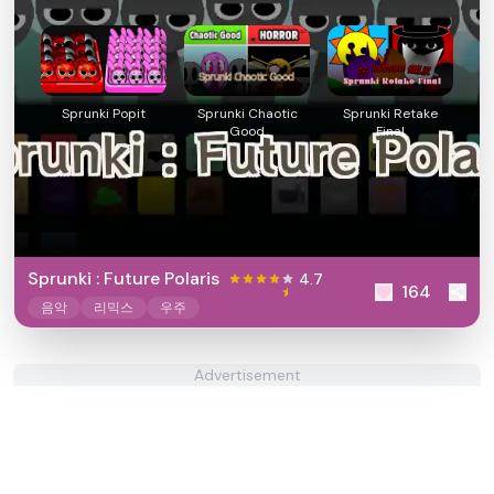
Sprunki Popit
Sprunki Chaotic
Sprunki Retake
Good
Final
Sprunki : Future Polaris
4.7
164
음악
리믹스
우주
Advertisement