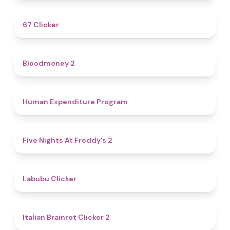
4.3
67 Clicker
4.6
Bloodmoney 2
4.7
Human Expenditure Program
4.8
Five Nights At Freddy's 2
4.4
Labubu Clicker
4.4
Italian Brainrot Clicker 2