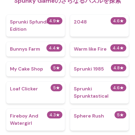
Spunky Gameのさらなるパズルを探索
4.9
★
4.6
★
Sprunki Spfundi Fans
2048
Edition
4.4
★
4.4
★
Bunnys Farm
Warm like Fire
5
★
4.8
★
My Cake Shop
Sprunki 1985
5
★
4.6
★
Loaf Clicker
Sprunki
Sprunktastical
4.3
★
5
★
Fireboy And
Sphere Rush
Watergirl