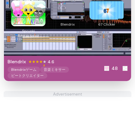
Blendrix
67 Clicker
Sprunki
Remastered
Blendrix
4.6
48
Blendrixゲーム
音楽ミキサー
ビートクリエイター
Advertisement