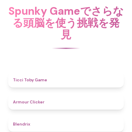
Spunky Gameでさらな
る頭脳を使う挑戦を発
見
4.6
Ticci Toby Game
4.3
Armour Clicker
4.6
Blendrix