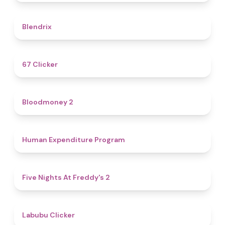
4.6
Blendrix
4.3
67 Clicker
4.6
Bloodmoney 2
4.7
Human Expenditure Program
4.8
Five Nights At Freddy's 2
4.4
Labubu Clicker