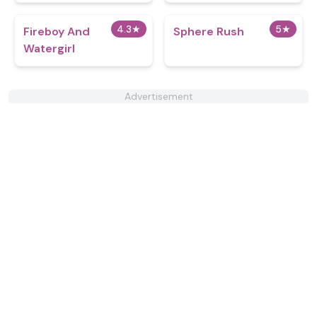
4.3
★
5
★
Fireboy And
Sphere Rush
Watergirl
Advertisement