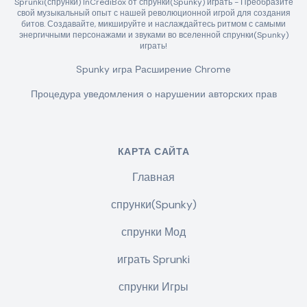
Sprunki(спрунки) InCrediBox от спрунки(Spunky) играть - Преобразите
свой музыкальный опыт с нашей революционной игрой для создания
битов. Создавайте, микшируйте и наслаждайтесь ритмом с самыми
энергичными персонажами и звуками во вселенной спрунки(Spunky)
играть!
Spunky игра Расширение Chrome
Процедура уведомления о нарушении авторских прав
КАРТА САЙТА
Главная
спрунки(Spunky)
спрунки Мод
играть Sprunki
спрунки Игры