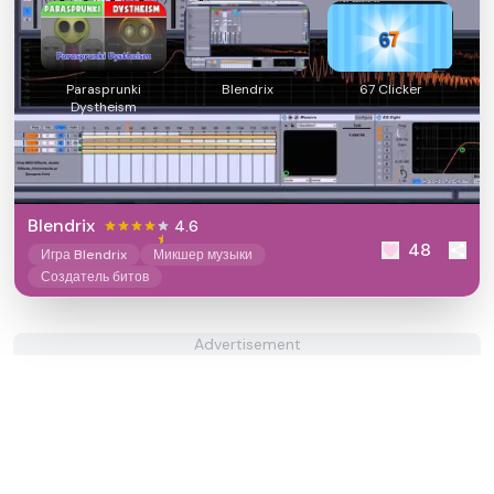
Parasprunki
Blendrix
67 Clicker
Dystheism
Blendrix
4.6
48
Игра Blendrix
Микшер музыки
Создатель битов
Advertisement