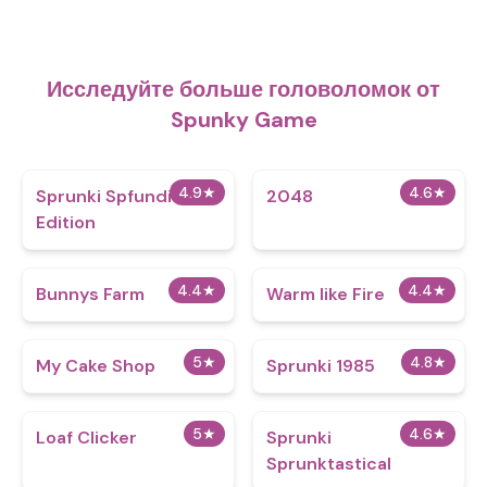
Исследуйте больше головоломок от
Spunky Game
4.9
★
4.6
★
Sprunki Spfundi Fans
2048
Edition
4.4
★
4.4
★
Bunnys Farm
Warm like Fire
5
★
4.8
★
My Cake Shop
Sprunki 1985
5
★
4.6
★
Loaf Clicker
Sprunki
Sprunktastical