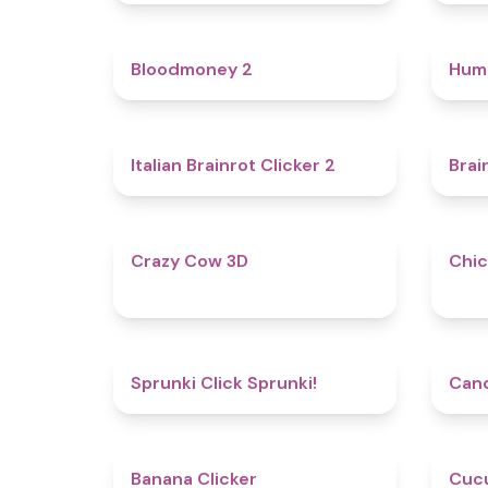
4.6
Bloodmoney 2
Hum
4.4
Italian Brainrot Clicker 2
Brai
5
Crazy Cow 3D
Chic
4.8
Sprunki Click Sprunki!
Cand
4.7
Banana Clicker
Cucu