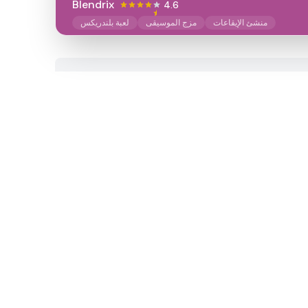
Blendrix
4.6
منشئ الإيقاعات
مزج الموسيقى
لعبة بلندريكس