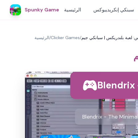
سبنكي إنكريديبوكس
الرئيسية
Spunky Game
: لعبة بلندريكس | سبانكي جيم
/
Clicker Games
/
الرئيسية
م
Blendrix - The Minima