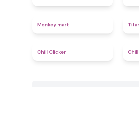
4.5
Monkey mart
Tita
4.4
Chill Clicker
Chill