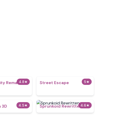
4.8
★
5
★
rity Remake
Street Escape
4.5
★
4.6
★
m 3D
Sprunkoid Rewritten