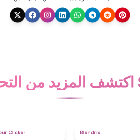
Sp
4.3
ur Clicker
Blendrix