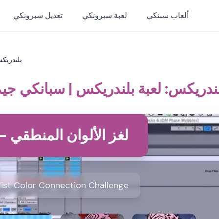
ألعاب سبنكي
لعبة سبرونكي
تعديل سبرونكي
بلندريكس
ندريكس: لعبة بلندريكس | سبانكي جي
Blendrix - لغز الألوان المنطقي
list Color Connection Challenge