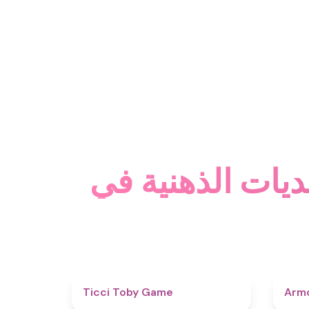
4.6
Ticci Toby Game
Armo