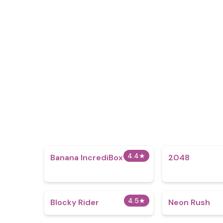
4.4
★
Banana IncrediBox
2048
4.5
★
Blocky Rider
Neon Rush