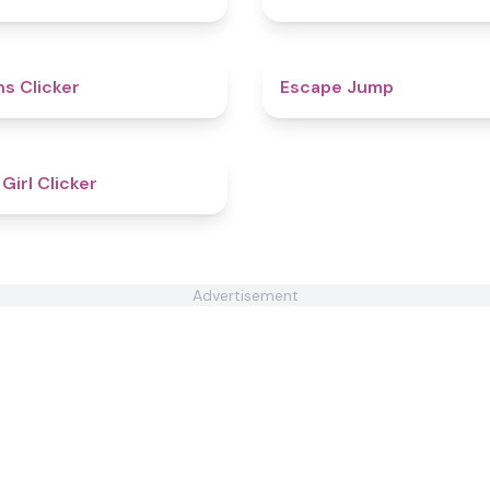
4.6
ns Clicker
Escape Jump
4.8
 Girl Clicker
Advertisement