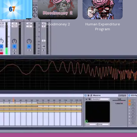
67 Clicker
Bloodmoney 2
Human Expenditure
Program