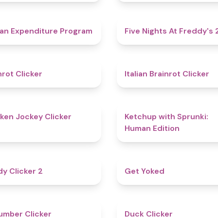
4.7
an Expenditure Program
Five Nights At Freddy's 
4.4
nrot Clicker
Italian Brainrot Clicker
4.7
ken Jockey Clicker
Ketchup with Sprunki:
Human Edition
4.8
y Clicker 2
Get Yoked
4.6
mber Clicker
Duck Clicker