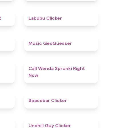
4.8
4.4
2
Labubu Clicker
4.5
4.5
Music GeoGuesser
4.6
4.3
Call Wenda Sprunki Right
Now
4.8
5
Spacebar Clicker
4.5
4.6
Unchill Guy Clicker