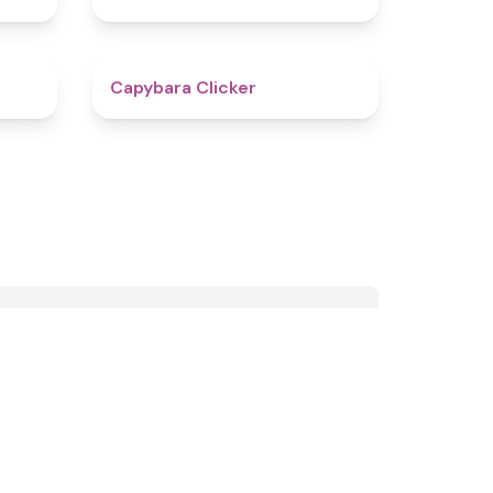
4.8
4.4
Capybara Clicker