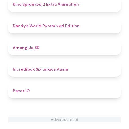
4.8
Kino Sprunked 2 Extra Animation
4.3
Dandy’s World Pyramixed Edition
4.3
Among Us 3D
5
Incredibox Sprunkios Again
4.6
Paper IO
Advertisement