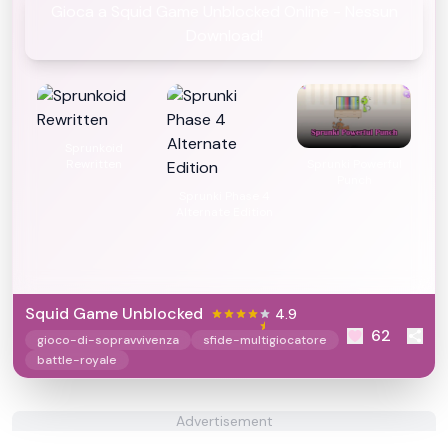
Gioca a Squid Game Unblocked Online - Nessun
Download!
Sprunkoid
Rewritten
Sprunki Powerful
Punch
Sprunki Phase 4
Alternate Edition
Squid Game Unblocked
4.9
62
gioco-di-sopravvivenza
sfide-multigiocatore
battle-royale
Advertisement