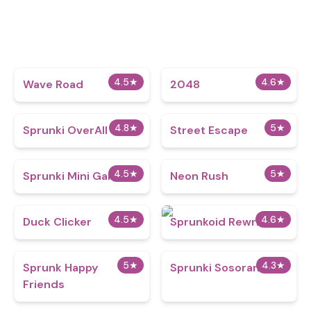
4.5
★
4.6
★
Wave Road
2048
4.8
★
5
★
Sprunki OverAll
Street Escape
4.5
★
5
★
Sprunki Mini Games
Neon Rush
4.5
★
4.6
★
Duck Clicker
Sprunkoid Rewritten
5
★
4.3
★
Sprunk Happy
Sprunki Sosoranki
Friends