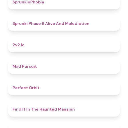
4.7
SprunkioPhobia
5
Sprunki Phase 9 Alive And Malediction
4.5
2v2 Io
4.6
Mad Pursuit
4.6
Perfect Orbit
4.7
Find It In The Haunted Mansion