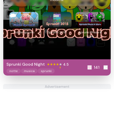
Fiddle Sprunki
Sprunki 2018
Sprunki Phase 6
Alive
Sprunki Good Night
4.5
141
notte
musica
sprunki
Advertisement