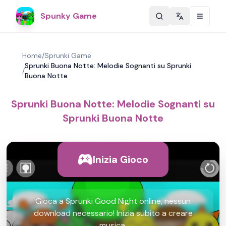
Spunky Game
Change langu
Home
/
Sprunki Game
Sprunki Buona Notte: Melodie Sognanti su Sprunki
/
Buona Notte
Sprunki Buona Notte: Melodie Sognanti su
Sprunki Buona Notte
Inizia Gioco
Gioca a Sprunki Good Night online, nessun
download necessario! Inizia subito a creare
musica.