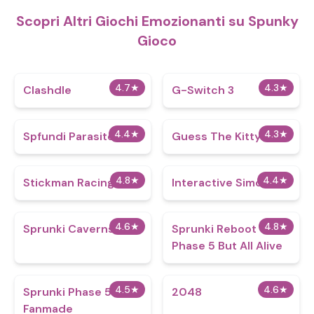
Scopri Altri Giochi Emozionanti su Spunky
Gioco
4.7
★
4.3
★
Clashdle
G-Switch 3
4.4
★
4.3
★
Spfundi Parasite
Guess The Kitty
4.8
★
4.4
★
Stickman Racing
Interactive Simon
4.6
★
4.8
★
Sprunki Caverns
Sprunki Reboot
Phase 5 But All Alive
4.5
★
4.6
★
Sprunki Phase 5
2048
Fanmade