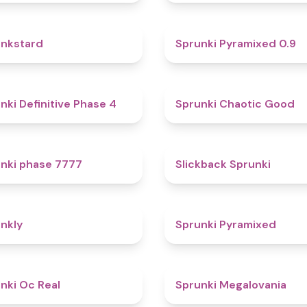
4.6
nkstard
Sprunki Pyramixed 0.9
4.7
nki Definitive Phase 4
Sprunki Chaotic Good
5
nki phase 7777
Slickback Sprunki
4.7
nkly
Sprunki Pyramixed
4.5
nki Oc Real
Sprunki Megalovania