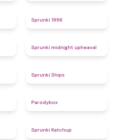
4.7
5
Sprunki 1996
4.3
4.9
Sprunki midnight upheaval
4.4
4.3
Sprunki Ships
4.3
4.3
Parodybox
4.5
4
Sprunki Katchup