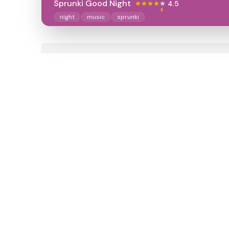
Sprunki Good Night
4.5
night
music
sprunki