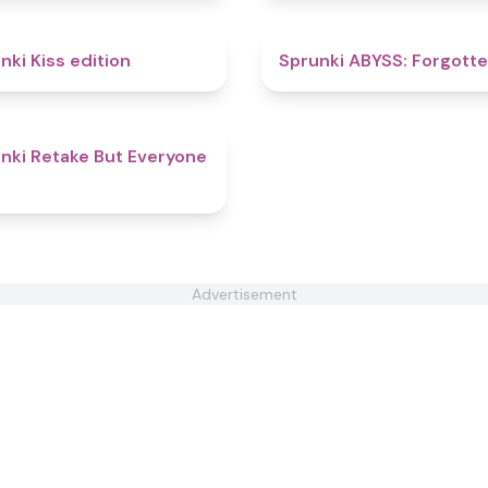
4.5
nki Kiss edition
Sprunki ABYSS: Forgott
4.5
nki Retake But Everyone
Advertisement