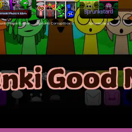
unki Phase 6 Alive
Sprunki Corruptbox 5
Sprunkstard