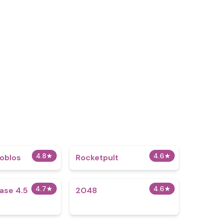
4.8
★
4.6
★
oblos
Rocketpult
4.7
★
4.6
★
ase 4.5
2048