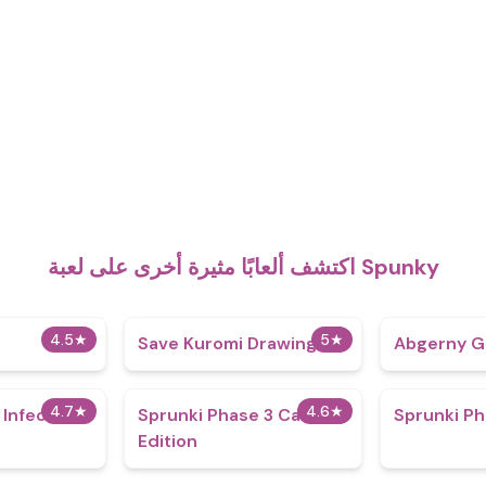
اكتشف ألعابًا مثيرة أخرى على لعبة Spunky
4.5
★
5
★
Save Kuromi Drawing
Abgerny G
4.7
★
4.6
★
 Infected
Sprunki Phase 3 Canon
Sprunki Ph
Edition