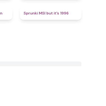
4.4
4.4
en
Sprunki MSI but it’s 1996