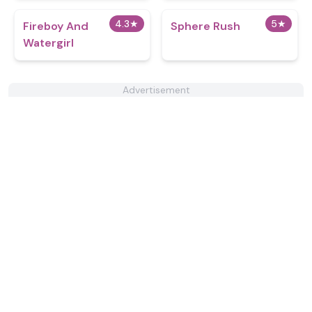
4.3
★
5
★
Fireboy And
Sphere Rush
Watergirl
Advertisement