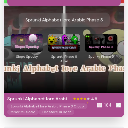
Sprunki Alphabet lore Arabic Phase 3
Slope Spooky
Sprunki Phase 6
Spunky Phase 5
Alive
Sprunki Alphabet lore Arabic
4.8
164
Phase 3
Sprunki Alphabet lore Arabic Phase 3 Gioco
Mixer Musicale
Creatore di Beat