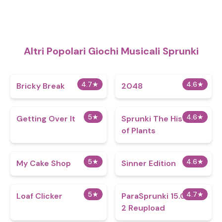
Altri Popolari Giochi Musicali Sprunki
4.7
★
4.6
★
Bricky Break
2048
5
★
4.6
★
Getting Over It
Sprunki The History
of Plants
5
★
4.6
★
My Cake Shop
Sinner Edition
5
★
4.7
★
Loaf Clicker
ParaSprunki 15.0 Part
2 Reupload