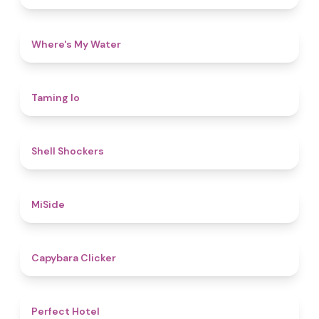
4.3
Where's My Water
4.3
Taming Io
4.6
Shell Shockers
4.7
MiSide
4.4
Capybara Clicker
4.8
Perfect Hotel