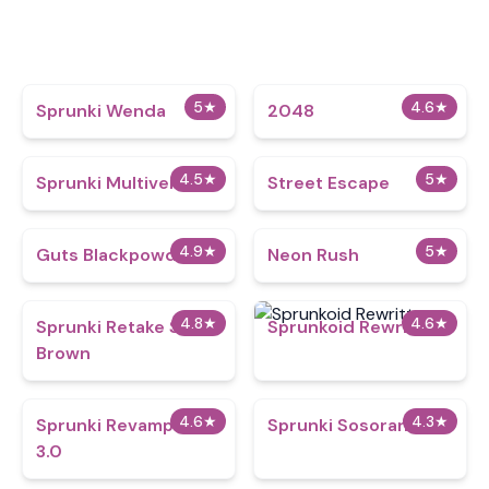
5
★
4.6
★
Sprunki Wenda
2048
4.5
★
5
★
Sprunki Multiverse
Street Escape
4.9
★
5
★
Guts Blackpowder
Neon Rush
4.8
★
4.6
★
Sprunki Retake Shai
Sprunkoid Rewritten
Brown
4.6
★
4.3
★
Sprunki Revamped
Sprunki Sosoranki
3.0