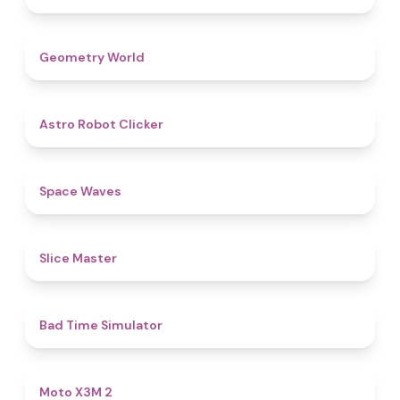
4.9
Geometry World
4.7
Astro Robot Clicker
4.5
Space Waves
4.3
Slice Master
4.3
Bad Time Simulator
4.9
Moto X3M 2