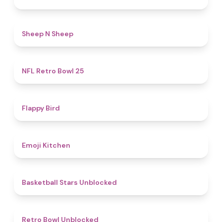
4.4
Sheep N Sheep
4.9
NFL Retro Bowl 25
4.4
Flappy Bird
4.6
Emoji Kitchen
4.9
Basketball Stars Unblocked
4.2
Retro Bowl Unblocked