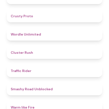
4.5
Crusty Proto
4.9
Wordle Unlimited
4.4
Cluster Rush
4.3
Traffic Rider
5
Smashy Road Unblocked
4.4
Warm like Fire