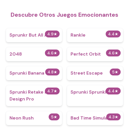
Descubre Otros Juegos Emocionantes
4.9
★
4.4
★
Sprunkr But All Alive
Rankle
4.6
★
4.6
★
2048
Perfect Orbit
4.8
★
5
★
Sprunki Banana
Street Escape
4.7
★
4.4
★
Sprunki Retake Max
Sprunki Sprunkliy
Design Pro
5
★
4.3
★
Neon Rush
Bad Time Simulator