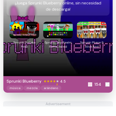
¡Juega Sprunki Blueberry online, sin necesidad
de descarga!
Sprunki Retake
Sprunki Sky Realm
Sprunki Phase 9
Final
ReMastered
Alive And
Malediction
Sprunki Blueberry
4.5
154
música
mezcla
arándano
Advertisement