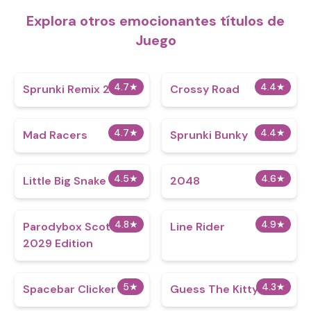
Explora otros emocionantes títulos de
Juego
4.7
★
4.4
★
Sprunki Remix 2
Crossy Road
4.7
★
4.4
★
Mad Racers
Sprunki Bunky
4.5
★
4.6
★
Little Big Snake
2048
4.8
★
4.9
★
Parodybox Scott
Line Rider
2029 Edition
5
★
4.3
★
Spacebar Clicker
Guess The Kitty