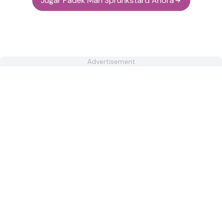
Jugar Padek Man Sprunkstard Ahora
Advertisement