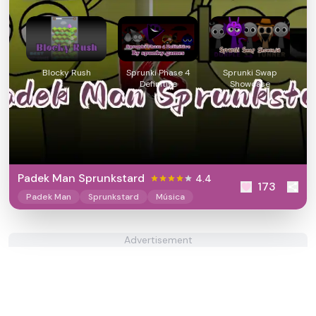
Blocky Rush
Sprunki Phase 4
Sprunki Swap
Definitive
Showcase
Padek Man Sprunkstard
4.4
173
Padek Man
Sprunkstard
Música
Advertisement