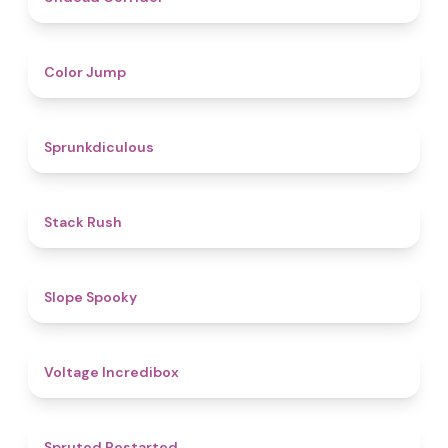
4.3
Color Jump
4.5
Sprunkdiculous
4.4
Stack Rush
4.9
Slope Spooky
5
Voltage Incredibox
4.6
Spruted Restarted