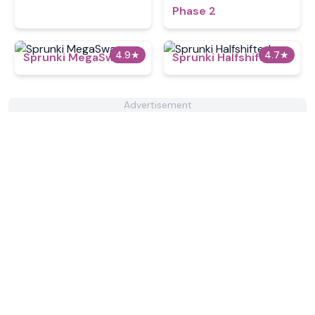
Phase 2
4.9
★
4.7
★
Sprunki MegaSwap
Sprunki Halfshifted
Advertisement