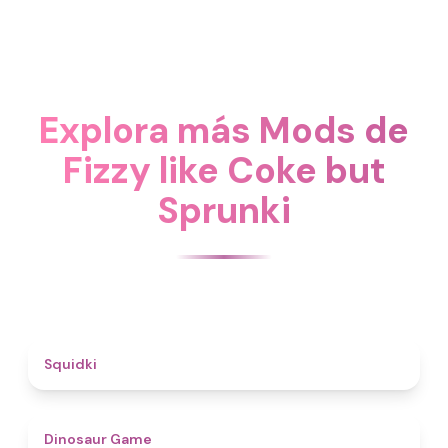
Explora más Mods de
Fizzy like Coke but
Sprunki
4.6
Squidki
4.9
Dinosaur Game