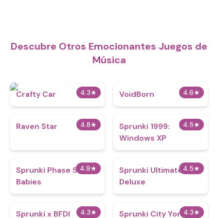
Descubre Otros Emocionantes Juegos de
Música
4.3
★
4.6
★
Crafty Car
VoidBorn
4.8
★
4.5
★
Raven Star
Sprunki 1999:
Windows XP
4.9
★
4.5
★
Sprunki Phase 5 But
Sprunki Ultimate
Babies
Deluxe
4.3
★
4.3
★
Sprunki x BFDI
Sprunki City York