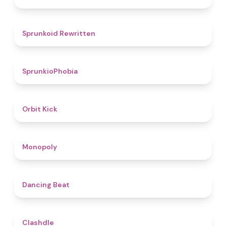
4.6
Sprunkoid Rewritten
4.7
SprunkioPhobia
4.8
Orbit Kick
4.8
Monopoly
5
Dancing Beat
4.7
Clashdle