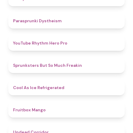
4.6
Parasprunki Dystheism
4.7
YouTube Rhythm Hero Pro
4.9
Sprunksters But So Much Freakin
4.7
Cool As Ice Refrigerated
4.9
Fruitbox Mango
4.6
Undead Corridor