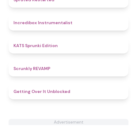
4.4
Incredibox Instrumentalist
4.8
KATS Sprunki Edition
4.8
Scrunkly REVAMP
4.8
Getting Over It Unblocked
Advertisement