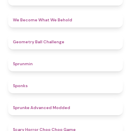
4.3
We Become What We Behold
4.3
Geometry Ball Challenge
4.5
Sprunmin
4.8
Sponks
4.5
Sprunke Advanced Modded
4.6
Scary Horror Choo Choo Game