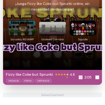
¡Juega Fizzy like Coke but Sprunki online, sin
necesidad de descargar!
Scrunkly REVAMP
Undead Corridor
Squidki
Fizzy like Coke but Sprunki
4.8
205
música
ritmo
refresco
Advertisement