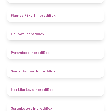
4.5
Flames RE-LIT IncrediBox
4.8
Hollows IncrediBox
4.8
Pyramixed IncrediBox
4.8
Sinner Edition IncrediBox
4.7
Hot Like Lava IncrediBox
5
Sprunksters IncrediBox