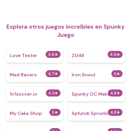
Explora otros juegos increíbles en Spunky
Juego
4.6
★
4.6
★
Love Tester
2048
4.7
★
5
★
Mad Racers
Iron Snout
4.3
★
4.8
★
1v1soccer.io
Spunky OC Maker
5
★
4.8
★
My Cake Shop
Spfundi Sprunki