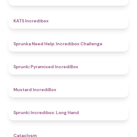
4.3
KATS Incredibox
4.4
Sprunka Need Help: Incredibox Challenge
4.7
Sprunki Pyramixed IncrediBox
4.7
Mustard IncrediBox
4.7
Sprunki Incredibox: Long Hand
5
Cataclysm