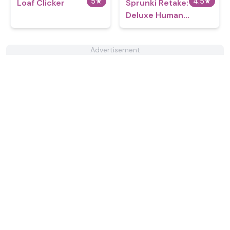
5
★
4.5
★
Loaf Clicker
Sprunki Retake:
Deluxe Human
Edition
Advertisement