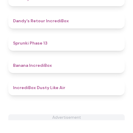
4.5
Dandy's Retour IncrediBox
4.9
Sprunki Phase 13
4.4
Banana IncrediBox
4.9
IncrediBox Dusty Like Air
Advertisement