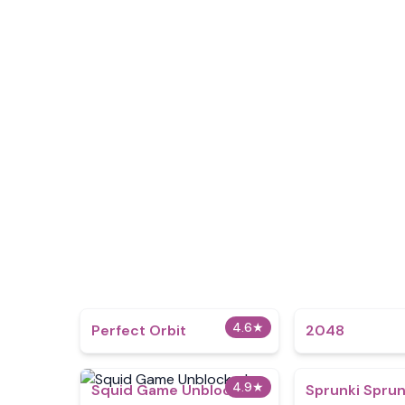
4.6
★
Perfect Orbit
2048
4.9
★
Squid Game Unblocked
Sprunki Spru