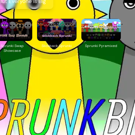
But Everyone is Big
Sprunki Swap
Slickback Sprunki
Sprunki Pyramixed
Showcase