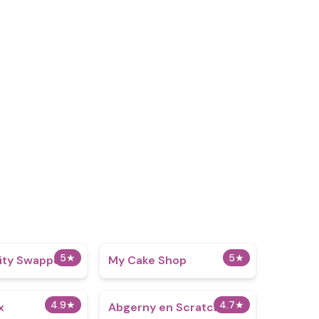
5
★
5
★
rity Swapped
My Cake Shop
4.9
★
4.7
★
x
Abgerny en Scratch