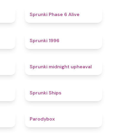
4.4
4.8
Sprunki Phase 6 Alive
4.7
5
Sprunki 1996
4.3
4.9
Sprunki midnight upheaval
4.4
4.3
Sprunki Ships
4.3
4.3
Parodybox