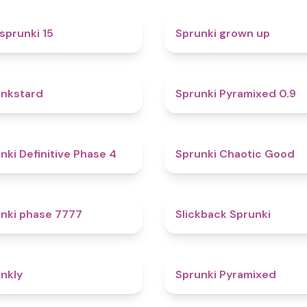
5
sprunki 15
Sprunki grown up
4.6
nkstard
Sprunki Pyramixed 0.9
4.7
nki Definitive Phase 4
Sprunki Chaotic Good
5
nki phase 7777
Slickback Sprunki
4.7
nkly
Sprunki Pyramixed