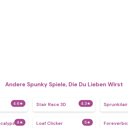
Andere Spunky Spiele, Die Du Lieben Wirst
4.6
★
4.3
★
Stair Race 3D
Sprunkilai
4
★
5
★
ncalypse
Loaf Clicker
Foreverbo