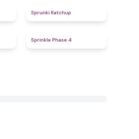
4.5
4
Sprunki Katchup
4.1
4.7
Sprinkle Phase 4