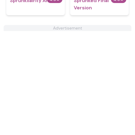
Sprunkilairity Amoral
Sprunked Final
Version
Advertisement