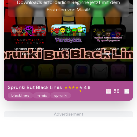
Downloads erforderlich! Beginne jetzt mit dem
Erstellen von Musik!
Sprunki Definitive
Parodybox
Sprunki Phase 3
Phase 4
Definitive
Sprunki But Black Lines
4.9
58
blacklines
remix
sprunki
Advertisement