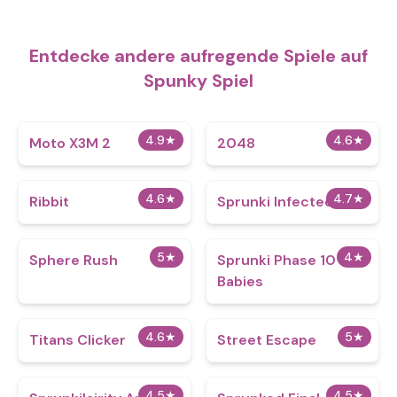
Entdecke andere aufregende Spiele auf
Spunky Spiel
4.9
★
4.6
★
Moto X3M 2
2048
4.6
★
4.7
★
Ribbit
Sprunki Infected Z
5
★
4
★
Sphere Rush
Sprunki Phase 10
Babies
4.6
★
5
★
Titans Clicker
Street Escape
4.5
★
4.5
★