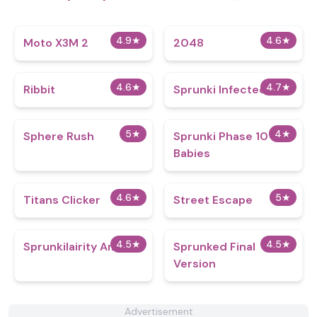
4.9
★
4.6
★
Moto X3M 2
2048
4.6
★
4.7
★
Ribbit
Sprunki Infected Z
5
★
4
★
Sphere Rush
Sprunki Phase 10
Babies
4.6
★
5
★
Titans Clicker
Street Escape
4.5
★
4.5
★
Sprunkilairity Amoral
Sprunked Final
Version
Advertisement