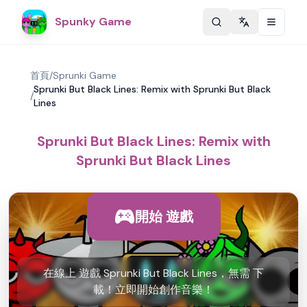
Spunky Game
Change langu
首頁
/
Sprunki Game
Sprunki But Black Lines: Remix with Sprunki But Black
/
Lines
Sprunki But Black Lines: Remix with
Sprunki But Black Lines
開始 遊戲
在線上 遊戲 Sprunki But Black Lines，無需 下
載！立即開始創作音樂！