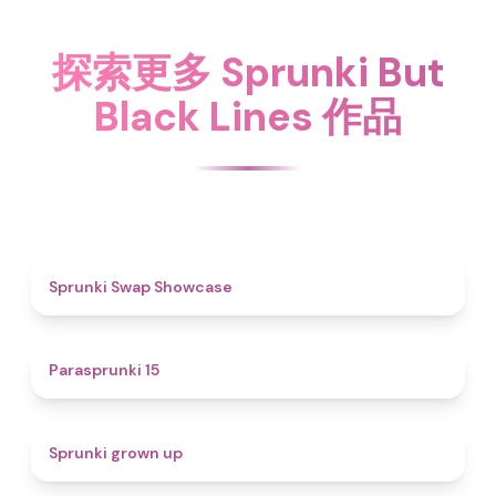
探索更多 Sprunki But
Black Lines 作品
4.6
Sprunki Swap Showcase
5
Parasprunki 15
4.4
Sprunki grown up