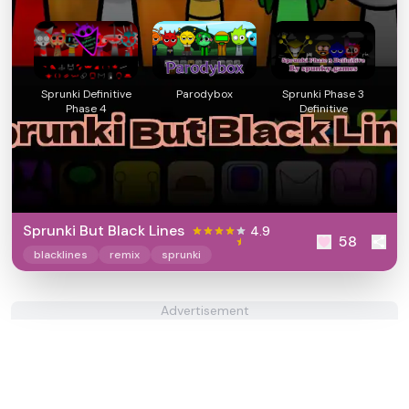
Sprunki Definitive
Parodybox
Sprunki Phase 3
Phase 4
Definitive
Sprunki But Black Lines
4.9
58
blacklines
remix
sprunki
Advertisement