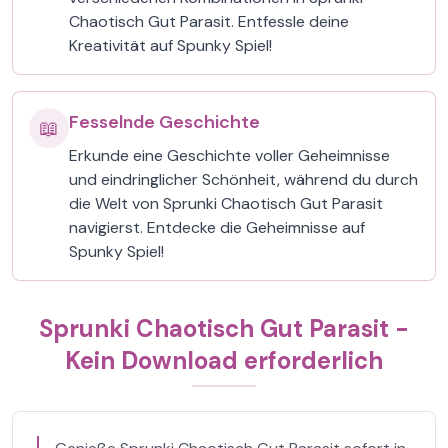
Chaotisch Gut Parasit. Entfessle deine
Kreativität auf Spunky Spiel!
Fesselnde Geschichte
📖
Erkunde eine Geschichte voller Geheimnisse
und eindringlicher Schönheit, während du durch
die Welt von Sprunki Chaotisch Gut Parasit
navigierst. Entdecke die Geheimnisse auf
Spunky Spiel!
Sprunki Chaotisch Gut Parasit -
Kein Download erforderlich