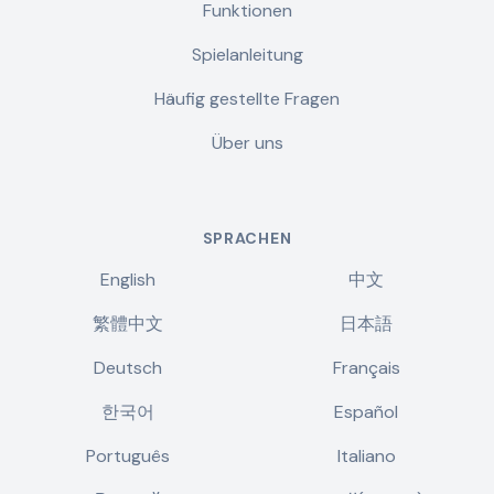
Funktionen
Spielanleitung
Häufig gestellte Fragen
Über uns
SPRACHEN
English
中文
繁體中文
日本語
Deutsch
Français
한국어
Español
Português
Italiano