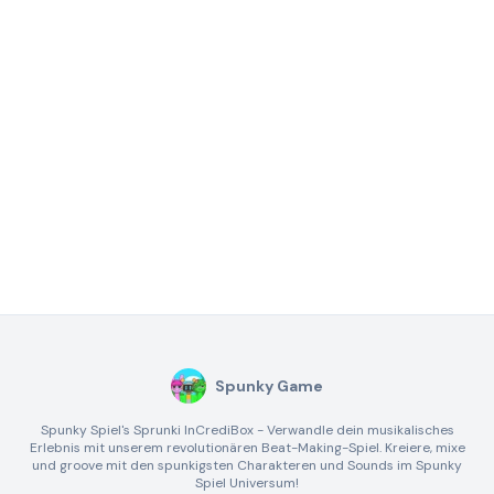
Spunky Game
Spunky Spiel's Sprunki InCrediBox - Verwandle dein musikalisches
Erlebnis mit unserem revolutionären Beat-Making-Spiel. Kreiere, mixe
und groove mit den spunkigsten Charakteren und Sounds im Spunky
Spiel Universum!