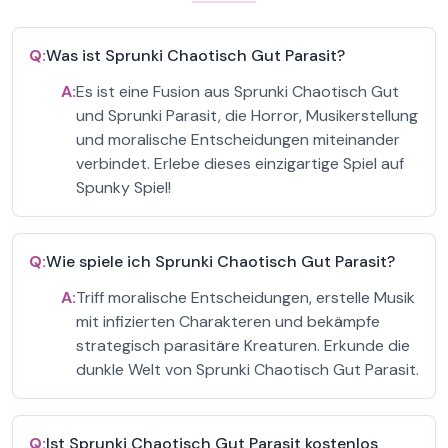
Q:
Was ist Sprunki Chaotisch Gut Parasit?
A:
Es ist eine Fusion aus Sprunki Chaotisch Gut
und Sprunki Parasit, die Horror, Musikerstellung
und moralische Entscheidungen miteinander
verbindet. Erlebe dieses einzigartige Spiel auf
Spunky Spiel!
Q:
Wie spiele ich Sprunki Chaotisch Gut Parasit?
A:
Triff moralische Entscheidungen, erstelle Musik
mit infizierten Charakteren und bekämpfe
strategisch parasitäre Kreaturen. Erkunde die
dunkle Welt von Sprunki Chaotisch Gut Parasit.
Q:
Ist Sprunki Chaotisch Gut Parasit kostenlos