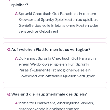
spielbar?
A:
Sprunki Chaotisch Gut Parasit ist in deinem
Browser auf Spunky Spiel kostenlos spielbar.
Genieße das volle Erlebnis ohne Kosten oder
versteckte Gebühren!
Q:
Auf welchen Plattformen ist es verfügbar?
A:
Du kannst Sprunki Chaotisch Gut Parasit in
einem Webbrowser spielen. Für 'Sprunki
Parasit'-Elemente ist möglicherweise ein
Download von offiziellen Quellen verfügbar.
Q:
Was sind die Hauptmerkmale des Spiels?
A:
Infizierte Charaktere, eindringliche Visuals,
erschreckende Klanglandschaften,