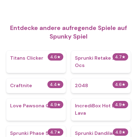
Entdecke andere aufregende Spiele auf
Spunky Spiel
4.6
★
4.7
★
Titans Clicker
Sprunki Retake 2.5
Ocs
4.4
★
4.6
★
Craftnite
2048
4.9
★
4.9
★
Love Pawsona Quiz
IncrediBox Hot Like
Lava
4.7
★
4.8
★
Sprunki Phase 5
Sprunki Dandilarity