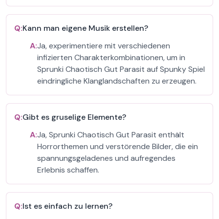
Q:
Kann man eigene Musik erstellen?
A:
Ja, experimentiere mit verschiedenen
infizierten Charakterkombinationen, um in
Sprunki Chaotisch Gut Parasit auf Spunky Spiel
eindringliche Klanglandschaften zu erzeugen.
Q:
Gibt es gruselige Elemente?
A:
Ja, Sprunki Chaotisch Gut Parasit enthält
Horrorthemen und verstörende Bilder, die ein
spannungsgeladenes und aufregendes
Erlebnis schaffen.
Q:
Ist es einfach zu lernen?