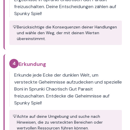
freizuschalten. Deine Entscheidungen zählen auf
Spunky Spiel!
💡
Berücksichtige die Konsequenzen deiner Handlungen
und wähle den Weg, der mit deinen Werten
übereinstimmt.
4
Erkundung
Erkunde jede Ecke der dunklen Welt, um
versteckte Geheimnisse aufzudecken und spezielle
Boni in Sprunki Chaotisch Gut Parasit
freizuschalten. Entdecke die Geheimnisse auf
Spunky Spiel!
💡
Achte auf deine Umgebung und suche nach
Hinweisen, die zu versteckten Bereichen oder
wertvollen Ressourcen führen können.