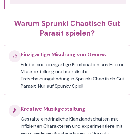
Warum Sprunki Chaotisch Gut
Parasit spielen?
Einzigartige Mischung von Genres
🎶
Erlebe eine einzigartige Kombination aus Horror,
Musikerstellung und moralischer
Entscheidungsfindung in Sprunki Chaotisch Gut
Parasit. Nur auf Spunky Spiel!
Kreative Musikgestaltung
🎵
Gestalte eindringliche Klanglandschaften mit
infizierten Charakteren und experimentiere mit
verschiedenen Kombinationen in Sprunki