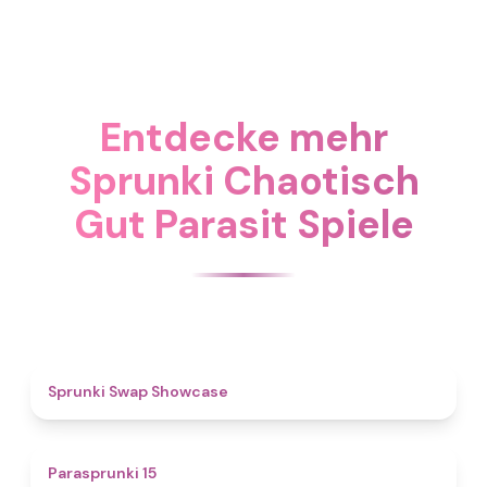
Entdecke mehr
Sprunki Chaotisch
Gut Parasit Spiele
4.6
Sprunki Swap Showcase
5
Parasprunki 15