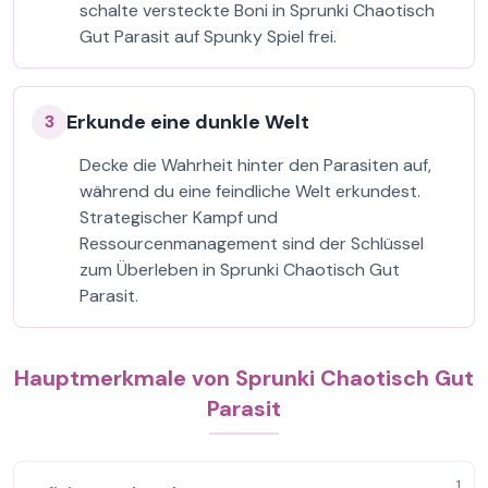
schalte versteckte Boni in Sprunki Chaotisch
Gut Parasit auf Spunky Spiel frei.
Erkunde eine dunkle Welt
3
Decke die Wahrheit hinter den Parasiten auf,
während du eine feindliche Welt erkundest.
Strategischer Kampf und
Ressourcenmanagement sind der Schlüssel
zum Überleben in Sprunki Chaotisch Gut
Parasit.
Hauptmerkmale von Sprunki Chaotisch Gut
Parasit
1