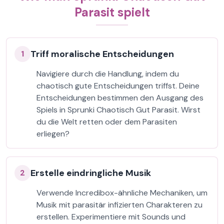
Parasit spielt
Triff moralische Entscheidungen
1
Navigiere durch die Handlung, indem du
chaotisch gute Entscheidungen triffst. Deine
Entscheidungen bestimmen den Ausgang des
Spiels in Sprunki Chaotisch Gut Parasit. Wirst
du die Welt retten oder dem Parasiten
erliegen?
Erstelle eindringliche Musik
2
Verwende Incredibox-ähnliche Mechaniken, um
Musik mit parasitär infizierten Charakteren zu
erstellen. Experimentiere mit Sounds und