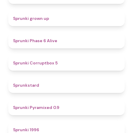
4.4
Sprunki grown up
4.8
Sprunki Phase 6 Alive
4.9
Sprunki Corruptbox 5
4.6
Sprunkstard
4.7
Sprunki Pyramixed 0.9
5
Sprunki 1996