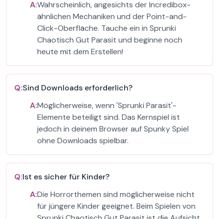
A:
Wahrscheinlich, angesichts der Incredibox-
ähnlichen Mechaniken und der Point-and-
Click-Oberfläche. Tauche ein in Sprunki
Chaotisch Gut Parasit und beginne noch
heute mit dem Erstellen!
Q:
Sind Downloads erforderlich?
A:
Möglicherweise, wenn 'Sprunki Parasit'-
Elemente beteiligt sind. Das Kernspiel ist
jedoch in deinem Browser auf Spunky Spiel
ohne Downloads spielbar.
Q:
Ist es sicher für Kinder?
A:
Die Horrorthemen sind möglicherweise nicht
für jüngere Kinder geeignet. Beim Spielen von
Sprunki Chaotisch Gut Parasit ist die Aufsicht