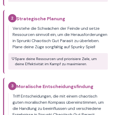
2
Strategische Planung
Verstehe die Schwächen der Feinde und setze
Ressourcen sinnvoll ein, um die Herausforderungen
in Sprunki Chaotisch Gut Parasit zu überleben.
Plane deine Züge sorgfältig auf Spunky Spiel!
💡
Spare deine Ressourcen und priorisiere Ziele, um
deine Effektivität im Kampf zu maximieren.
3
Moralische Entscheidungsfindung
Triff Entscheidungen, die mit einem chaotisch
guten moralischen Kompass übereinstimmen, um
die Handlung zu beeinflussen und verschiedene
Ergebnisse in Sprunki Chaotisch Gut Parasit