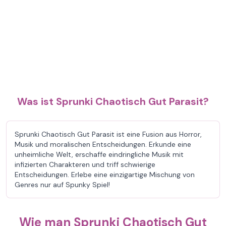
Was ist Sprunki Chaotisch Gut Parasit?
Sprunki Chaotisch Gut Parasit ist eine Fusion aus Horror,
Musik und moralischen Entscheidungen. Erkunde eine
unheimliche Welt, erschaffe eindringliche Musik mit
infizierten Charakteren und triff schwierige
Entscheidungen. Erlebe eine einzigartige Mischung von
Genres nur auf Spunky Spiel!
Wie man Sprunki Chaotisch Gut