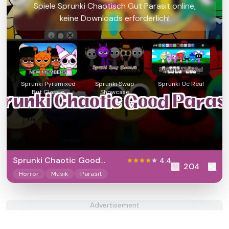
Spiele Sprunki Chaotisch Gut Parasit online,
keine Downloads erforderlich!
Sprunki Pyramixed
Sprunki Swap
Sprunki Oc Real
But Classic
Showcase
Sprunki Chaotic Good
4.4
204
Parasite
Horror
Musik
Parasit
Advertisement