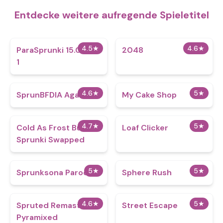
Entdecke weitere aufregende Spieletitel
4.5
★
4.6
★
ParaSprunki 15.0 Part
2048
1
4.6
★
5
★
SprunBFDIA Again
My Cake Shop
4.7
★
5
★
Cold As Frost But
Loaf Clicker
Sprunki Swapped
5
★
5
★
Sprunksona Parody
Sphere Rush
4.6
★
5
★
Spruted Remastered
Street Escape
Pyramixed