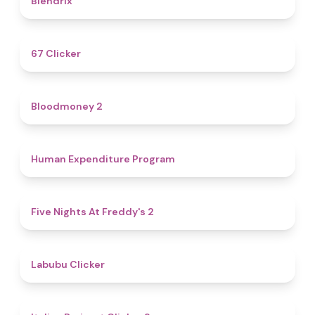
Blendrix
4.3
67 Clicker
4.6
Bloodmoney 2
4.7
Human Expenditure Program
4.8
Five Nights At Freddy's 2
4.4
Labubu Clicker
4.4