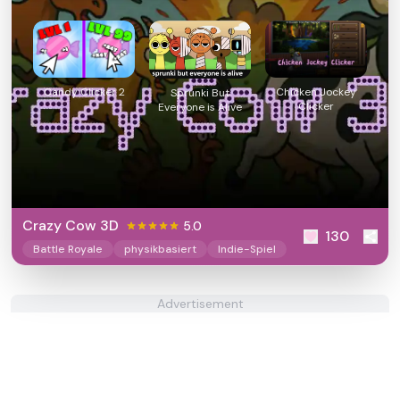
Candy Clicker 2
Chicken Jockey
Sprunki But
Clicker
Everyone is Alive
Crazy Cow 3D
5.0
130
Battle Royale
physikbasiert
Indie-Spiel
Advertisement