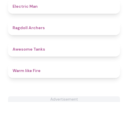
4.7
Electric Man
4.5
Ragdoll Archers
4.6
Awesome Tanks
4.4
Warm like Fire
Advertisement