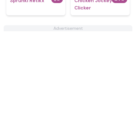
Sprunki Retikx
Chicken Jockey
Clicker
Advertisement