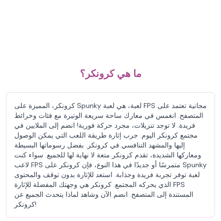
ما هي كرونكر؟
كرونكر، المميزة على Spunky لعبة، هي لعبة FPS مجانية تعتمد على
المتصفح. انغمس في معارك ساحة سريعة الوتيرة مع فئات وخرائط
فريدة. لا توجد تنزيلات، مجرد حركة فورية! انضم إلى الملايين في
مجتمع كرونكر اليوم. جرب إثارة طريقة اللعب التي يمكن الوصول
إليها والمشهد التنافسي في كرونكر. بفضل رسوماتها البسيطة
ومعاركها الشديدة، تقدم كرونكر متعة لا نهاية لها للجميع. سواء كنت
لاعب FPS متمرسًا أو جديدًا في هذا النوع، فإن كرونكر على Spunky
لعبة توفر تجربة فريدة وجذابة. استعد للإثارة بدون توقف والمحتوى
الذي يحركه المجتمع. كرونكر هي وجهتك المفضلة للإثارة FPS
المستندة إلى المتصفح. انضم الآن وشاهد لماذا يتحدث الجميع عن
كرونكر!