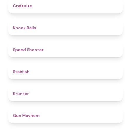
4.4
Craftnite
4.8
Knock Balls
4.7
Speed Shooter
4.7
Stabfish
4.6
Krunker
4.6
Gun Mayhem