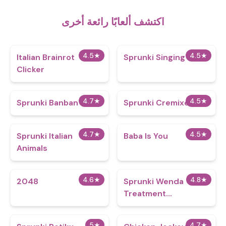
اكتشف ألعابًا رائعة أخرى
4.5
★
4.5
★
Italian Brainrot
Sprunki Singing
Clicker
4.7
★
4.5
★
Sprunki Banban
Sprunki Cremixed
4.7
★
4.5
★
Sprunki Italian
Baba Is You
Animals
4.6
★
4.8
★
2048
Sprunki Wenda
Treatment
Reimagined
5
★
4.7
★