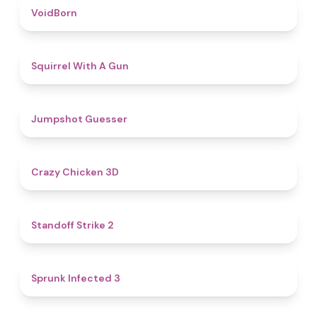
4.6
VoidBorn
4.5
Squirrel With A Gun
4.8
Jumpshot Guesser
4.8
Crazy Chicken 3D
5
Standoff Strike 2
4.6
Sprunk Infected 3