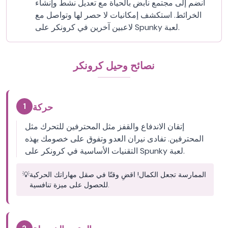
انضم إلى مجتمع نابض بالحياة مع تعديل نشط وإنشاء
الخرائط. استكشف إمكانيات لا حصر لها وتواصل مع
لاعبين آخرين في كرونكر على Spunky لعبة.
نصائح وحيل كرونكر
1
حركة
إتقان الاندفاع والقفز مثل المحترفين للتحرك مثل
المحترفين. تفادى نيران العدو وتفوق على خصومك بهذه
التقنيات الأساسية في كرونكر على Spunky لعبة.
الممارسة تجعل الكمال! اقضِ وقتًا في صقل مهاراتك الحركية
💡
للحصول على ميزة تنافسية.