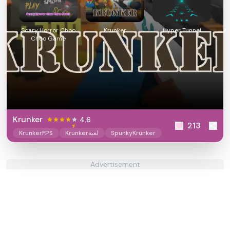
Scary Horror Choo
Krunker
Hyper Tunnel
Choo Game
Krunker
4.6
213
SpunkyKrunker
Krunkerلعبة
KrunkerFPS
Advertisement