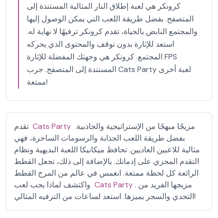
كرونكر هي لعبة إطلاق النار المثالية المستندة إلى
المتصفح. بفضل طريقة اللعب التي يمكن الوصول إليها
والمجتمع النابض بالحياة، تقدم كرونكر ترفيهًا لا نهاية له.
استعد للإثارة بدون توقف والمحتوى الذي يحركه
المجتمع. كرونكر هي وجهتك المفضلة للإثارة FPS
المستندة إلى المتصفح. جرب Cats Party لعبة أخرى
ممتعة!
مزيجًا مبهجًا من الإستراتيجية والجاذبية.
Cats Party
تقدم
بفضل طريقة اللعب الجذابة والرسومات الساحرة، فهي
مثالية للاعبين العاديين. تحافظ ميكانيكا اللعبة البديهية ونظام
التقدم المجزي على إدمانك. بالإضافة إلى ذلك، تجعل القطط
الرائعة كل لحظة ممتعة. انغمس في عالم من المرح القطط
. مزيجها الفريد من
Cats Party
واكتشف لماذا يجب لعب
التحدي والسحر يميزها. استعد لساعات من الترفيه المثالي!