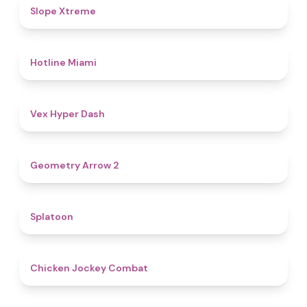
4.6
Slope Xtreme
4.7
Hotline Miami
4.5
Vex Hyper Dash
4.4
Geometry Arrow 2
4.6
Splatoon
4.8
Chicken Jockey Combat