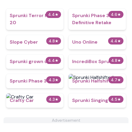
4.4
★
4.6
★
Sprunki Terror Phase
Sprunki Phase 3:
20
Definitive Retake
4.8
★
4.4
★
​​Slope Cyber
Uno Online
4.4
★
4.8
★
Sprunki grown up
IncrediBox Sprunki
4.3
★
4.7
★
Sprunki Phase 3 Alive
Sprunki Halfshifted
4.3
★
4.5
★
Crafty Car
Sprunki Singing
Advertisement