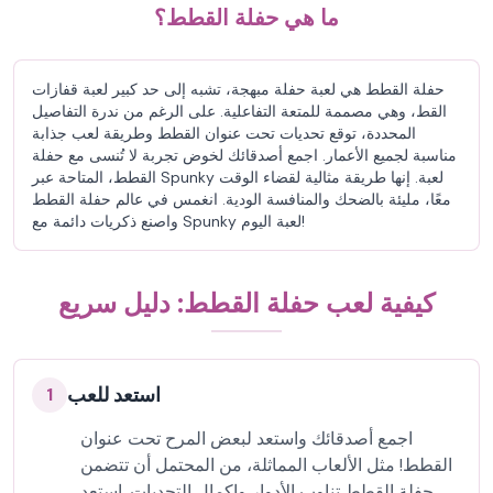
ما هي حفلة القطط؟
حفلة القطط هي لعبة حفلة مبهجة، تشبه إلى حد كبير لعبة قفازات
القط، وهي مصممة للمتعة التفاعلية. على الرغم من ندرة التفاصيل
المحددة، توقع تحديات تحت عنوان القطط وطريقة لعب جذابة
مناسبة لجميع الأعمار. اجمع أصدقائك لخوض تجربة لا تُنسى مع حفلة
القطط، المتاحة عبر Spunky لعبة. إنها طريقة مثالية لقضاء الوقت
معًا، مليئة بالضحك والمنافسة الودية. انغمس في عالم حفلة القطط
واصنع ذكريات دائمة مع Spunky لعبة اليوم!
كيفية لعب حفلة القطط: دليل سريع
استعد للعب
1
اجمع أصدقائك واستعد لبعض المرح تحت عنوان
القطط! مثل الألعاب المماثلة، من المحتمل أن تتضمن
حفلة القطط تناوب الأدوار وإكمال التحديات. استعد