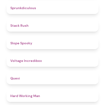
4.5
Sprunkdiculous
4.4
Stack Rush
4.9
Slope Spooky
5
Voltage Incredibox
4.4
Quevi
4.8
Hard Working Man