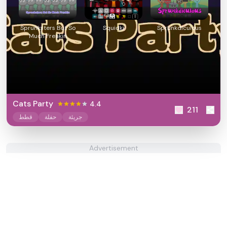
Sprunksters But So
Squidki
Sprunkdiculous
Much Freakin
Cats Party
4.4
211
جريئة
حفلة
قطط
Advertisement