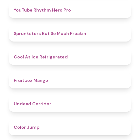
4.7
YouTube Rhythm Hero Pro
4.9
Sprunksters But So Much Freakin
4.7
Cool As Ice Refrigerated
4.9
Fruitbox Mango
4.6
Undead Corridor
4.3
Color Jump