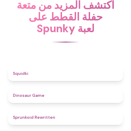
اكتشف المزيد من متعة
حفلة القطط على
Spunky لعبة
4.6
Squidki
4.9
Dinosaur Game
4.6
Sprunkoid Rewritten