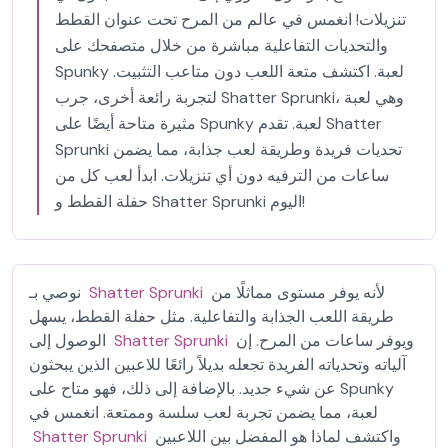
تنزيلات! انغمس في عالم من المرح تحت عنوان القطط
والتحديات التفاعلية مباشرة من خلال متصفحك على
Spunky لعبة. اكتشف متعة اللعب دون متاعب التثبيت.
لتجربة رائعة أخرى، جرب Shatter Sprunki، وهي لعبة
مثيرة متاحة أيضًا على Spunky لعبة. تقدم Shatter
Sprunki تحديات فريدة وطريقة لعب جذابة، مما يضمن
ساعات من الترفيه دون أي تنزيلات. ابدأ لعب كل من
حفلة القطط و Shatter Sprunki اليوم!
لأنه يوفر مستوى مماثلًا من
Shatter Sprunki
نوصي بـ
طريقة اللعب الجذابة والتفاعلية. مثل حفلة القطط، يسهل
ويوفر ساعات من المرح. إن
Shatter Sprunki
الوصول إلى
آلياته وتحدياته الفريدة تجعله بديلاً رائعًا للاعبين الذين يبحثون
عن شيء جديد. بالإضافة إلى ذلك، فهو متاح على Spunky
لعبة، مما يضمن تجربة لعب سلسة وممتعة. انغمس في
واكتشف لماذا هو المفضل بين اللاعبين
Shatter Sprunki