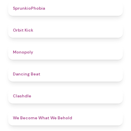
4.7
SprunkioPhobia
4.8
Orbit Kick
4.8
Monopoly
5
Dancing Beat
4.7
Clashdle
4.3
We Become What We Behold