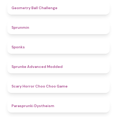
4.3
Geometry Ball Challenge
4.5
Sprunmin
4.8
Sponks
4.5
Sprunke Advanced Modded
4.6
Scary Horror Choo Choo Game
4.6
Parasprunki Dystheism