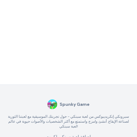
Spunky Game
سبرونكي إنكريديبوكس من لعبة سبنكي - حول تجربتك الموسيقية مع لعبتنا الثورية
لصناعة الإيقاع. أنشئ وامزج واستمتع مع أكثر الشخصيات والأصوات حيوية في عالم
لعبة سبنكي!
إضافة لعبة سبنكي لكروم