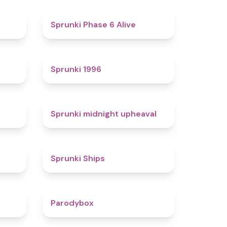
4.4
4.8
Sprunki Phase 6 Alive
4.7
5
Sprunki 1996
4.3
4.9
Sprunki midnight upheaval
4.4
4.3
Sprunki Ships
4.3
4.3
Parodybox