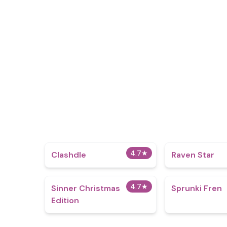
4.7
★
Clashdle
Raven Star
4.7
★
Sinner Christmas
Sprunki Fren
Edition