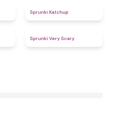
4.5
4
Sprunki Katchup
4.5
4.5
Sprunki Very Scary