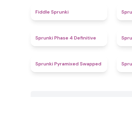
4.4
Fiddle Sprunki
Spru
4.6
Sprunki Phase 4 Definitive
Spru
4.5
Sprunki Pyramixed Swapped
Spru