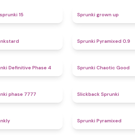
5
sprunki 15
Sprunki grown up
4.6
nkstard
Sprunki Pyramixed 0.9
4.7
nki Definitive Phase 4
Sprunki Chaotic Good
5
nki phase 7777
Slickback Sprunki
4.7
nkly
Sprunki Pyramixed