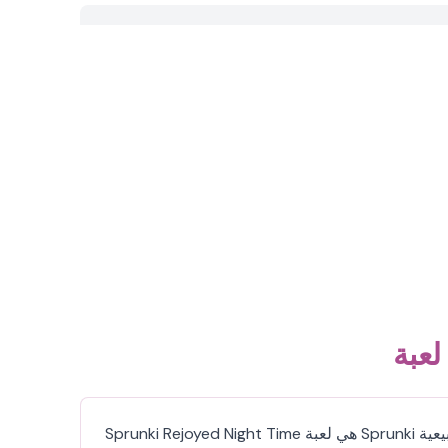
Sprunki Rejoyed Night Time هي لعبة Sprunki ساحرة تحول إنشاء الموسيقى إلى مغامرة ليلية ساحرة. امزج بين العناصر الصوتية الفريدة أثناء استكشاف المناظر الطبيعية