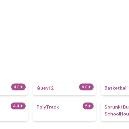
4.8
★
4.8
★
Quevi 2
Basketball
4.4
★
5
★
PolyTrack
Sprunki Bu
SchoolHou