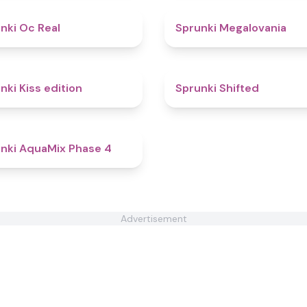
4.5
nki Oc Real
Sprunki Megalovania
4.5
nki Kiss edition
Sprunki Shifted
4.7
nki AquaMix Phase 4
Advertisement