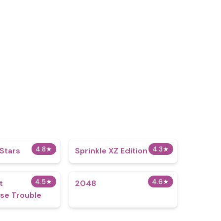
4.8
★
4.3
★
 Stars
Sprinkle XZ Edition
4.5
★
4.6
★
t
2048
se Trouble