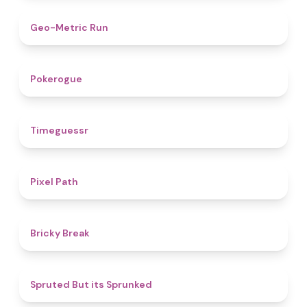
4.5
Geo-Metric Run
4.8
Pokerogue
4.9
Timeguessr
5
Pixel Path
4.7
Bricky Break
4.4
Spruted But its Sprunked