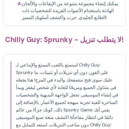
يمكنك إنشاء مجموعة متنوعة من الإيقاعات والألحان
A:
الهادئة باستخدام الأصوات الفريدة للشخصيات ذات
الطابع الجليدي. جرب واكتشف أسلوبك المميز!
Chilly Guy: Sprunky - لا يتطلب تنزيل!
استمتع باللعب الممتع والإبداعي لـ Chilly Guy:
Sprunky على الفور، دون أي تنزيلات أو تثبيتات. ما
عليك سوى فتح متصفحك والبدء في المزج! هذا يجعله
في متناول الجميع ومريحًا للغاية لأي شخص ليقفز ويبدأ
في إنشاء الموسيقى. تجعل الواجهة البديهية والشخصيات
الساحرة للعبة تجربة مبهجة لجميع الأعمار. بالإضافة إلى
ذلك، كونك جزءًا من عالم Spunky Game يعني أنك
دائمًا في انتظار مفاجأة! اكتشف متعة صنع الموسيقى
دون متاعب التنزيلات. استعد للتمايل مع Chilly Guy: