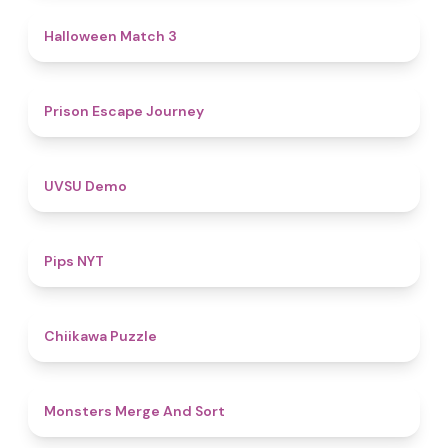
4.6
Halloween Match 3
4.7
Prison Escape Journey
4.8
UVSU Demo
5
Pips NYT
4.6
Chiikawa Puzzle
5
Monsters Merge And Sort