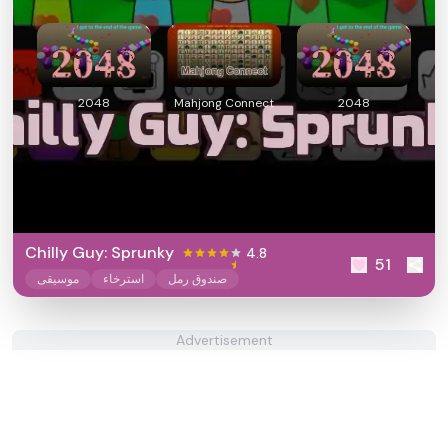
2048
Mahjong Connect
2048
Chilly Guy: Sprunky
4.8
51
صندوق رمل
استرخاء
موسيقى
Advertisement