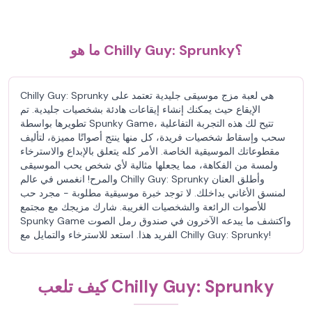
ما هو Chilly Guy: Sprunky؟
Chilly Guy: Sprunky هي لعبة مزج موسيقى جليدية تعتمد على
الإيقاع حيث يمكنك إنشاء إيقاعات هادئة بشخصيات جليدية. تم
تطويرها بواسطة Spunky Game، تتيح لك هذه التجربة التفاعلية
سحب وإسقاط شخصيات فريدة، كل منها ينتج أصواتًا مميزة، لتأليف
مقطوعاتك الموسيقية الخاصة. الأمر كله يتعلق بالإبداع والاسترخاء
ولمسة من الفكاهة، مما يجعلها مثالية لأي شخص يحب الموسيقى
والمرح! انغمس في عالم Chilly Guy: Sprunky وأطلق العنان
لمنسق الأغاني بداخلك. لا توجد خبرة موسيقية مطلوبة - مجرد حب
للأصوات الرائعة والشخصيات الغريبة. شارك مزيجك مع مجتمع
Spunky Game واكتشف ما يبدعه الآخرون في صندوق رمل الصوت
الفريد هذا. استعد للاسترخاء والتمايل مع Chilly Guy: Sprunky!
كيف تلعب Chilly Guy: Sprunky