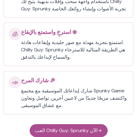
باستخدام واجهة سحب وإفلات بديهية. يتيح لك Chilly
Guy: Sprunky تجربة الأصوات وإنشاء روائعك الخاصة.
استرخِ واستمتع بالإيقاع ❄️
🧊
استمتع بتجربة مهدئة مع صور جليدية وإيقاعات هادئة.
Chilly Guy: Sprunky هي الطريقة المثالية للاسترخاء
والسماح لإبداعك بالتدفق.
شارك المرح 🎉
📣
شارك إبداعاتك الموسيقية مع مجتمع Spunky Game
واكتشف مزيجًا جديدًا من لاعبين آخرين. تواصل وتعاون
مع عشاق الموسيقى.
العب Chilly Guy: Sprunky الآن