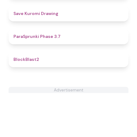
5
Save Kuromi Drawing
4.5
ParaSprunki Phase 3.7
4.8
BlockBlast2
Advertisement