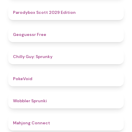
4.8
Parodybox Scott 2029 Edition
4.5
Geoguessr Free
4.8
Chilly Guy: Sprunky
4.8
PokeVoid​
4.8
Wobbler Sprunki
4.5
Mahjong Connect