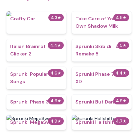
4.3
★
4.5
★
Crafty Car
Take Care of Your
Own Shadow Milk
4.4
★
5
★
Italian Brainrot
Sprunki Skibidi Toilet
Clicker 2
Remake 5
4.6
★
4.4
★
Sprunki Popular
Sprunki Phase 777
Songs
XD
4.6
★
4.9
★
Sprunki Phase 30
Sprunki But Dandy's
4.9
★
4.7
★
Sprunki MegaSwap
Sprunki Halfshifted