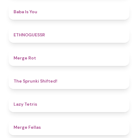
4.5
Baba Is You
4.9
ETHNOGUESSR
4.9
Merge Rot
4.9
The Sprunki Shifted!
4.8
Lazy Tetris
4.4
Merge Fellas