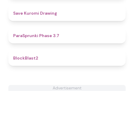
5
Save Kuromi Drawing
4.5
ParaSprunki Phase 3.7
4.8
BlockBlast2
Advertisement