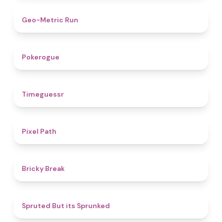
4.5
Geo-Metric Run
4.8
Pokerogue
4.9
Timeguessr
5
Pixel Path
4.7
Bricky Break
4.4
Spruted But its Sprunked