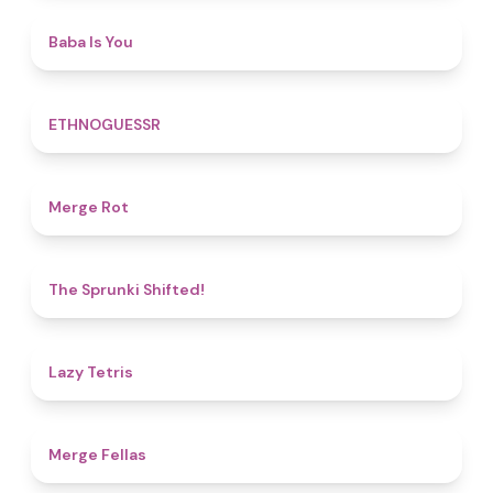
4.5
Baba Is You
4.9
ETHNOGUESSR
4.9
Merge Rot
4.9
The Sprunki Shifted!
4.8
Lazy Tetris
4.4
Merge Fellas