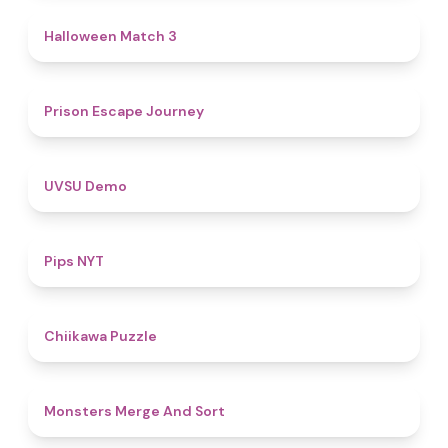
4.6
Halloween Match 3
4.7
Prison Escape Journey
4.8
UVSU Demo
5
Pips NYT
4.6
Chiikawa Puzzle
5
Monsters Merge And Sort