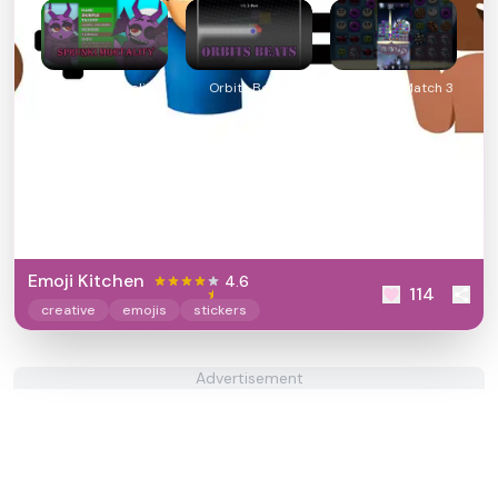
Sprunki Mortality
Orbits Beats
Halloween Match 3
Emoji Kitchen
4.6
114
creative
emojis
stickers
Advertisement