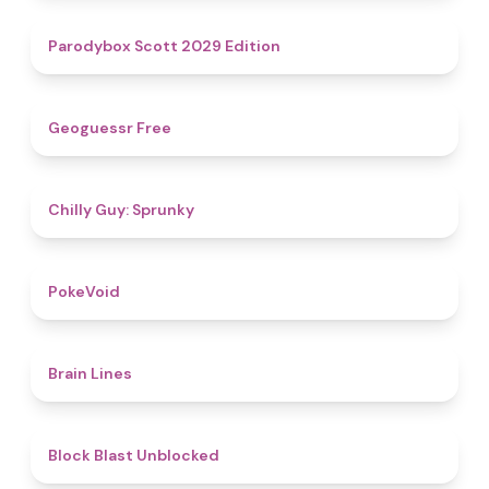
4.8
Parodybox Scott 2029 Edition
4.5
Geoguessr Free
4.8
Chilly Guy: Sprunky
4.8
PokeVoid​
4.4
Brain Lines
4.8
Block Blast Unblocked