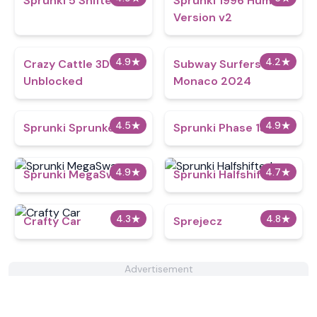
Sprunki 5 Shifted
Sprunki 1996 Human
Version v2
4.9
★
4.2
★
Crazy Cattle 3D
Subway Surfers
Unblocked
Monaco 2024
4.5
★
4.9
★
Sprunki Sprunked 2
Sprunki Phase 13
4.9
★
4.7
★
Sprunki MegaSwap
Sprunki Halfshifted
4.3
★
4.8
★
Crafty Car
Sprejecz
Advertisement