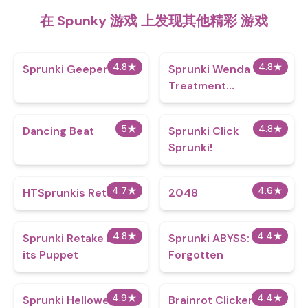
在 Spunky 游戏 上发现其他精彩 游戏
4.8
★
4.8
★
Sprunki Geepers
Sprunki Wenda
Treatment
Reimagined
5
★
4.8
★
Dancing Beat
Sprunki Click
Sprunki!
4.7
★
4.6
★
HTSprunkis Retake
2048
4.8
★
4.4
★
Sprunki Retake But
Sprunki ABYSS:
its Puppet
Forgotten
4.9
★
4.4
★
Sprunki Helloween
Brainrot Clicker