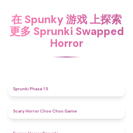
在 Spunky 游戏 上探索
更多 Sprunki Swapped
Horror
4.7
Sprunki Phase 1.5
4.6
Scary Horror Choo Choo Game
4.8