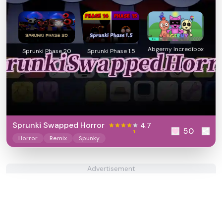
Abgerny Incredibox
Sprunki Phase 20
Sprunki Phase 1.5
Sprunki Swapped Horror
4.7
50
Horror
Remix
Spunky
Advertisement