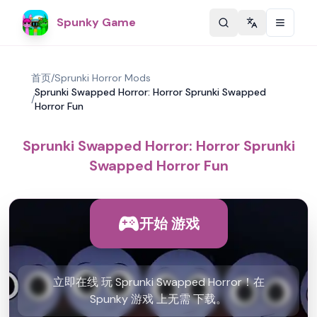
Spunky Game
Change langu
首页
/
Sprunki Horror Mods
Sprunki Swapped Horror: Horror Sprunki Swapped
/
Horror Fun
Sprunki Swapped Horror: Horror Sprunki
Swapped Horror Fun
开始 游戏
立即在线 玩 Sprunki Swapped Horror！在
Spunky 游戏 上无需 下载。