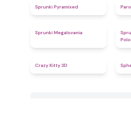
4.3
Sprunki Pyramixed
Par
4.5
Sprunki Megalovania
Spru
Polo
4.8
Crazy Kitty 3D
Sphe