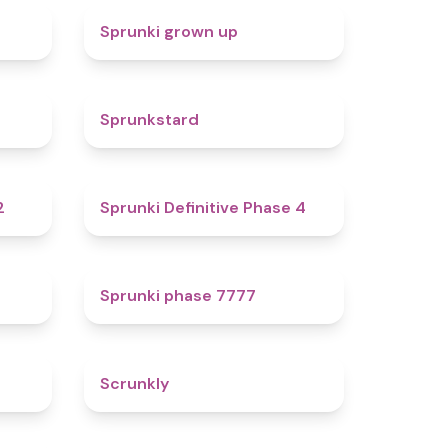
5
4.4
Sprunki grown up
4.7
4.6
Sprunkstard
4.3
4.7
2
Sprunki Definitive Phase 4
4.6
5
Sprunki phase 7777
4.8
4.7
Scrunkly