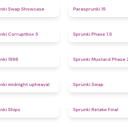
4.6
unki Swap Showcase
Parasprunki 15
4.9
nki Corruptbox 5
Sprunki Phase 1.5
5
nki 1996
Sprunki Mustard Phase 
4.9
nki midnight upheaval
Sprunki Swap
4.3
nki Ships
Sprunki Retake Final