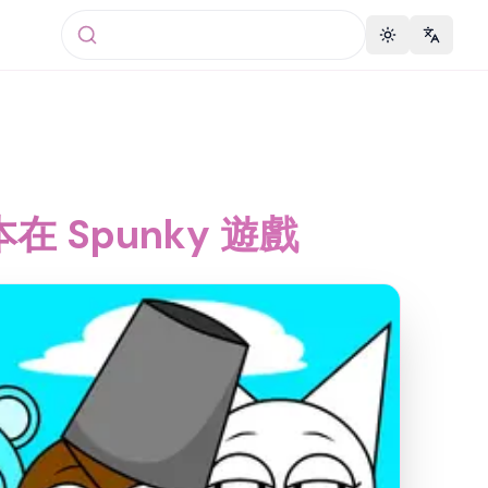
Toggle theme
Change 
版本在 Spunky 遊戲