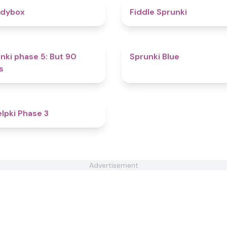
4.3
odybox
Fiddle Sprunki
4.4
nki phase 5: But 90
Sprunki Blue
s
4.4
lpki Phase 3
Advertisement