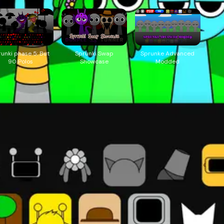
runki phase 5: But
Sprunki Swap
Sprunke Advanced
90 Polos
Showcase
Modded