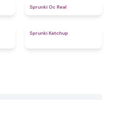
4.4
4.5
Sprunki Oc Real
4.8
4
Sprunki Katchup