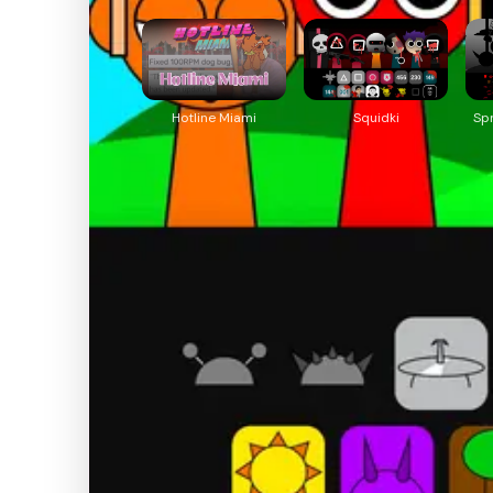
Hotline Miami
Squidki
Sp