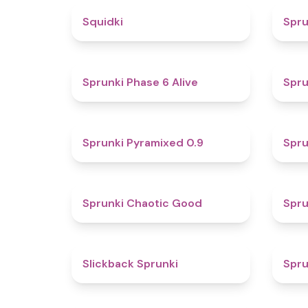
4.6
Squidki
Spr
4.8
Sprunki Phase 6 Alive
Spru
4.7
Sprunki Pyramixed 0.9
Spru
4.3
Sprunki Chaotic Good
Spru
4.4
Slickback Sprunki
Spru