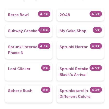
4.7
★
4.6
★
Retro Bowl
2048
3.9
★
5
★
Subway Crackers
My Cake Shop
4.7
★
4.3
★
Sprunki Interactive
Sprunki Horror
Phase 3
5
★
4.5
★
Loaf Clicker
Sprunki Retake
Black's Arrival
5
★
4.3
★
Sphere Rush
Sprunkstard in
Different Colors