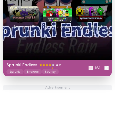
Parasprunki 15
Sprunki grown up
Sprunki Phase 6
Alive
Sprunki Endless
4.5
161
Sprunki
Endless
Spunky
Advertisement