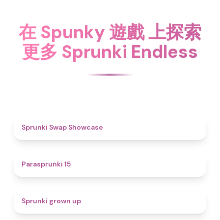
在 Spunky 遊戲 上探索
更多 Sprunki Endless
4.6
Sprunki Swap Showcase
5
Parasprunki 15
4.4
Sprunki grown up