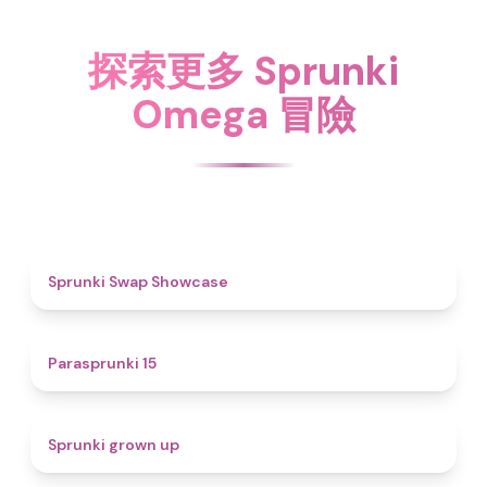
探索更多 Sprunki
Omega 冒險
4.6
Sprunki Swap Showcase
5
Parasprunki 15
4.4
Sprunki grown up