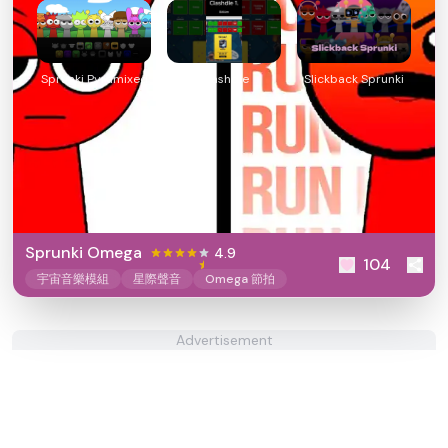
Sprunki Pyramixed
Clashdle
Slickback Sprunki
Sprunki Omega
4.9
104
宇宙音樂模組
星際聲音
Omega 節拍
Advertisement