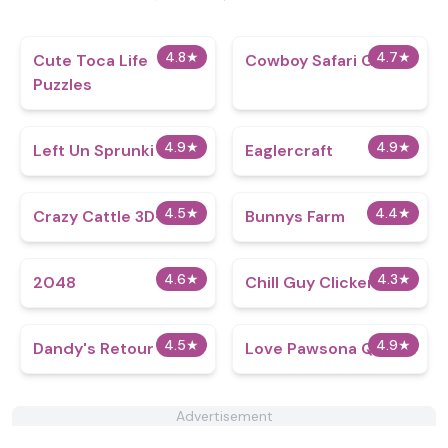
4.8
★
4.7
★
Cute Toca Life
Cowboy Safari Game
Puzzles
4.9
★
4.9
★
Left Un Sprunki
Eaglercraft
4.5
★
4.4
★
Crazy Cattle 3D+
Bunnys Farm
4.6
★
4.3
★
2048
Chill Guy Clicker 3D
4.5
★
4.9
★
Dandy's Retour
Love Pawsona Quiz
Advertisement