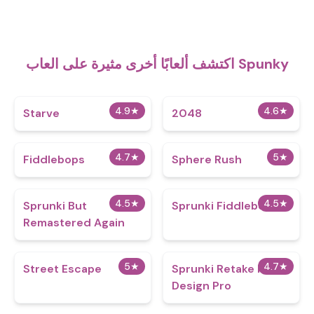
اكتشف ألعابًا أخرى مثيرة على العاب Spunky
4.9
★
4.6
★
Starve
2048
4.7
★
5
★
Fiddlebops
Sphere Rush
4.5
★
4.5
★
Sprunki But
Sprunki Fiddlebops
Remastered Again
5
★
4.7
★
Street Escape
Sprunki Retake Max
Design Pro