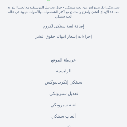
سبرونكي إنكريديبوكس من لعبة سبنكي - حول تجربتك الموسيقية مع لعبتنا الثورية
لصناعة الإيقاع. أنشئ وامزج واستمتع مع أكثر الشخصيات والأصوات حيوية في عالم
لعبة سبنكي!
إضافة لعبة سبنكي لكروم
إجراءات إشعار انتهاك حقوق النشر
خريطة الموقع
الرئيسية
سبنكي إنكريديبوكس
تعديل سبرونكي
لعبة سبرونكي
ألعاب سبنكي