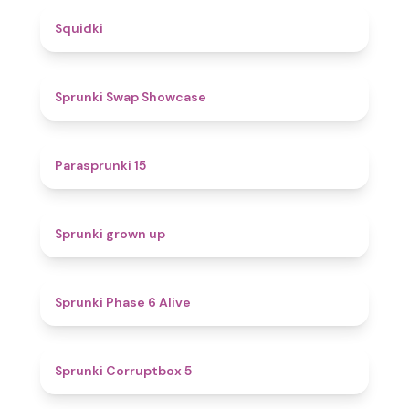
4.6
Squidki
4.6
Sprunki Swap Showcase
5
Parasprunki 15
4.4
Sprunki grown up
4.8
Sprunki Phase 6 Alive
4.9
Sprunki Corruptbox 5