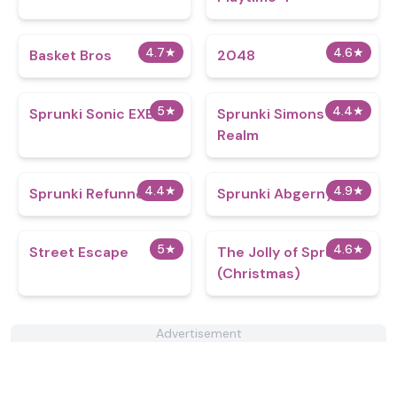
4.7
★
4.6
★
Basket Bros
2048
5
★
4.4
★
Sprunki Sonic EXE
Sprunki Simons
Realm
4.4
★
4.9
★
Sprunki Refunned
Sprunki Abgerny
5
★
4.6
★
Street Escape
The Jolly of Sprunki
(Christmas)
Advertisement