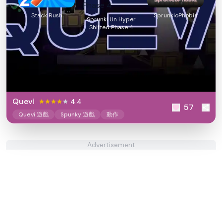
Stack Rush
SprunkioPhobia
Sprunki Un Hyper
Shifted Phase 4
Quevi
4.4
57
Quevi 遊戲
Spunky 遊戲
動作
Advertisement