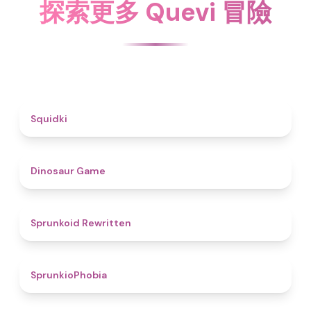
探索更多 Quevi 冒險
4.6
Squidki
4.9
Dinosaur Game
4.6
Sprunkoid Rewritten
4.7
SprunkioPhobia