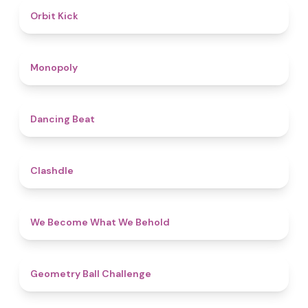
4.8
Orbit Kick
4.8
Monopoly
5
Dancing Beat
4.7
Clashdle
4.3
We Become What We Behold
4.3
Geometry Ball Challenge