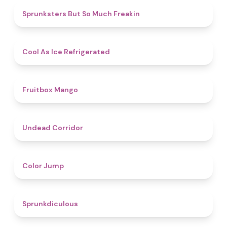
4.9
Sprunksters But So Much Freakin
4.7
Cool As Ice Refrigerated
4.9
Fruitbox Mango
4.6
Undead Corridor
4.3
Color Jump
4.5
Sprunkdiculous