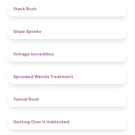
4.4
Stack Rush
4.9
Slope Spooky
5
Voltage Incredibox
4.9
Sprunked Wenda Treatment
4.7
Tunnel Rush
4.8
Getting Over It Unblocked