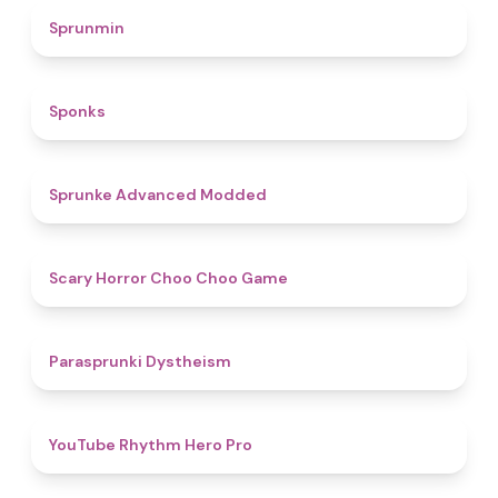
4.5
Sprunmin
4.8
Sponks
4.5
Sprunke Advanced Modded
4.6
Scary Horror Choo Choo Game
4.6
Parasprunki Dystheism
4.7
YouTube Rhythm Hero Pro