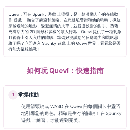
Quevi，可在 Spunky 遊戲 上獲得，是一款激動人心的在線動
作 遊戲 ，融合了躲避和策略。在您逃離警衛和他的狗時，導航
穿越危險的地形，躲避無情的火車，並智勝狡猾的對手。憑藉
充滿活力的 2D 圖形和多樣的敵人行為，Quevi 提供了一種刺激
且視覺上引人入勝的體驗。準備好測試您的反應能力和戰略思
維了嗎？立即進入 Spunky 遊戲 上的 Quevi 世界，看看您是否
有能力征服挑戰！
如何玩 Quevi：快速指南
掌握移動
1
使用箭頭鍵或 WASD 在 Quevi 的每個關卡中靈巧
地引導您的角色。精確是生存的關鍵！在 Spunky
遊戲 上練習，才能達到完美。