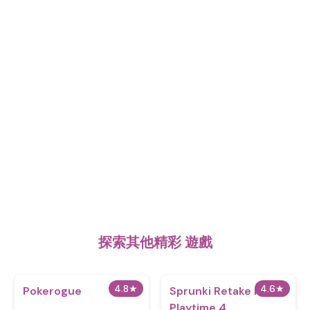
探索其他精彩 遊戲
4.8
★
4.6
★
Pokerogue
Sprunki Retake Poppy
Playtime 4