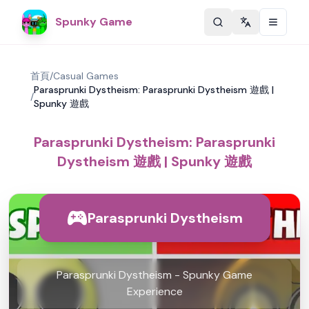
Spunky Game
Change langu
首頁
/
Casual Games
Parasprunki Dystheism: Parasprunki Dystheism 遊戲 |
/
Spunky 遊戲
Parasprunki Dystheism: Parasprunki
Dystheism 遊戲 | Spunky 遊戲
Parasprunki Dystheism
Parasprunki Dystheism - Spunky Game
Experience