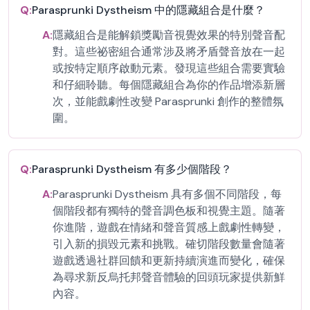
Q:
Parasprunki Dystheism 中的隱藏組合是什麼？
A:
隱藏組合是能解鎖獎勵音視覺效果的特別聲音配
對。這些祕密組合通常涉及將矛盾聲音放在一起
或按特定順序啟動元素。發現這些組合需要實驗
和仔細聆聽。每個隱藏組合為你的作品增添新層
次，並能戲劇性改變 Parasprunki 創作的整體氛
圍。
Q:
Parasprunki Dystheism 有多少個階段？
A:
Parasprunki Dystheism 具有多個不同階段，每
個階段都有獨特的聲音調色板和視覺主題。隨著
你進階，遊戲在情緒和聲音質感上戲劇性轉變，
引入新的損毀元素和挑戰。確切階段數量會隨著
遊戲透過社群回饋和更新持續演進而變化，確保
為尋求新反烏托邦聲音體驗的回頭玩家提供新鮮
內容。