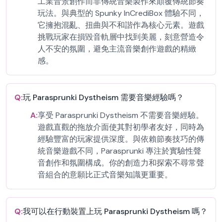
工業音景創作而非傳統音樂製作來顛覆傳統節奏
玩法。與典型的 Spunky InCrediBox 體驗不同，
它擁抱混亂、扭曲與不和諧作為核心元素。遊戲
挑戰玩家在損毀音軌層中找到美麗，刻意營造令
人不安的氛圍，避免主流音樂創作遊戲的精緻
感。
Q:
玩 Parasprunki Dystheism 需要音樂經驗嗎？
A:
享受 Parasprunki Dystheism 不需要音樂經驗。
遊戲直觀的拖放介面使其對初學者友好，同時為
經驗豐富的玩家提供深度。與依賴節奏技巧的傳
統音樂遊戲不同，Parasprunki 專注於實驗性聲
音創作和氛圍構成。你的創造力和探索不尋常聲
音組合的意願比正式音樂知識更重要。
Q:
我可以在行動裝置上玩 Parasprunki Dystheism 嗎？