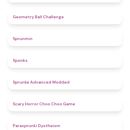
4.3
Geometry Ball Challenge
4.5
Sprunmin
4.8
Sponks
4.5
Sprunke Advanced Modded
4.6
Scary Horror Choo Choo Game
4.6
Parasprunki Dystheism