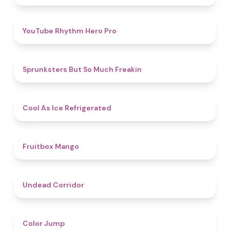
4.7
YouTube Rhythm Hero Pro
4.9
Sprunksters But So Much Freakin
4.7
Cool As Ice Refrigerated
4.9
Fruitbox Mango
4.6
Undead Corridor
4.3
Color Jump