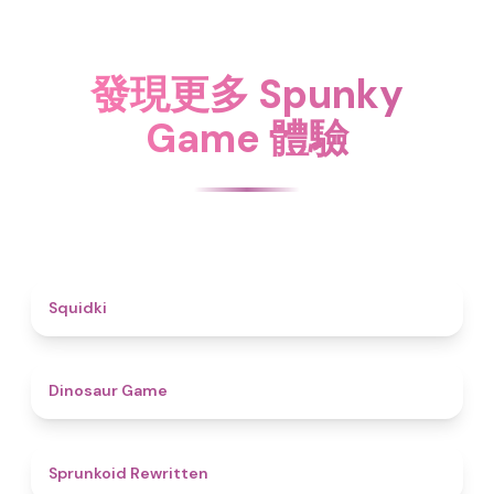
發現更多 Spunky
Game 體驗
4.6
Squidki
4.9
Dinosaur Game
4.6
Sprunkoid Rewritten