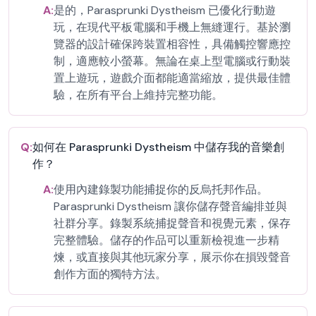
A:
是的，Parasprunki Dystheism 已優化行動遊
玩，在現代平板電腦和手機上無縫運行。基於瀏
覽器的設計確保跨裝置相容性，具備觸控響應控
制，適應較小螢幕。無論在桌上型電腦或行動裝
置上遊玩，遊戲介面都能適當縮放，提供最佳體
驗，在所有平台上維持完整功能。
Q:
如何在 Parasprunki Dystheism 中儲存我的音樂創
作？
A:
使用內建錄製功能捕捉你的反烏托邦作品。
Parasprunki Dystheism 讓你儲存聲音編排並與
社群分享。錄製系統捕捉聲音和視覺元素，保存
完整體驗。儲存的作品可以重新檢視進一步精
煉，或直接與其他玩家分享，展示你在損毀聲音
創作方面的獨特方法。