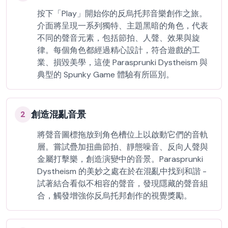
按下「Play」開始你的反烏托邦音樂創作之旅。
介面將呈現一系列獨特、主題黑暗的角色，代表
不同的聲音元素，包括節拍、人聲、效果與旋
律。每個角色都經過精心設計，符合遊戲的工
業、損毀美學，這使 Parasprunki Dystheism 與
典型的 Spunky Game 體驗有所區別。
創造混亂音景
2
將聲音圖標拖放到角色槽位上以啟動它們的音軌
層。嘗試疊加扭曲節拍、靜態噪音、反向人聲與
金屬打擊樂，創造演變中的音景。Parasprunki
Dystheism 的美妙之處在於在混亂中找到和諧 -
試著結合看似不相容的聲音，發現隱藏的聲音組
合，觸發增強你反烏托邦創作的視覺獎勵。