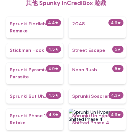
其他 Spunky InCrediBox 遊戲
4.4
★
4.6
★
Sprunki Fiddlebops
2048
Remake
4.5
★
5
★
Stickman Hook
Street Escape
4.9
★
5
★
Sprunki Pyramixed
Neon Rush
Parasite
4.5
★
4.3
★
Sprunki But Uh…
Sprunki Sosoranki
4.8
★
4.6
★
Sprunki Phase 1.75
Sprunki Un Hyper
Retake
Shifted Phase 4