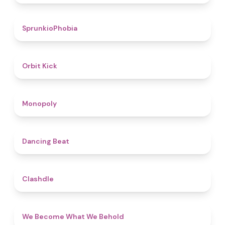
4.7
SprunkioPhobia
4.8
Orbit Kick
4.8
Monopoly
5
Dancing Beat
4.7
Clashdle
4.3
We Become What We Behold