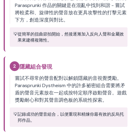
Parasprunki 作品的關鍵是在混亂中找到和諧 - 嘗試
將較柔和、旋律性的聲音放在更具攻擊性的打擊元素
下方，創造深度與對比。
💡
從簡單的扭曲節拍開始，然後逐漸加入反向人聲和金屬效
果來建構複雜性。
2
隱藏組合發現
嘗試不尋常的聲音配對以解鎖隱藏的音視覺獎勵。
Parasprunki Dystheism 中的許多祕密組合需要將矛
盾的聲音元素放在一起或按特定順序啟動聲音。遊戲
獎勵耐心和對其聲音調色板的系統性探索。
💡
記錄成功的聲音組合，以便重現和精煉你最有效的反烏托
邦作品。