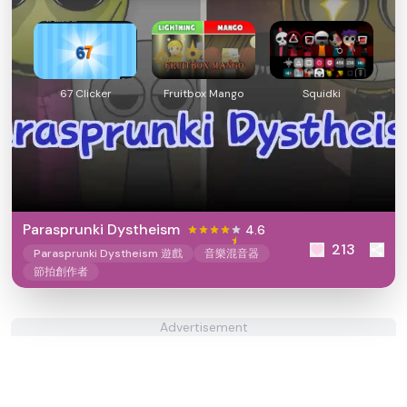
67 Clicker
Fruitbox Mango
Squidki
Parasprunki Dystheism
4.6
213
Parasprunki Dystheism 遊戲
音樂混音器
節拍創作者
Advertisement