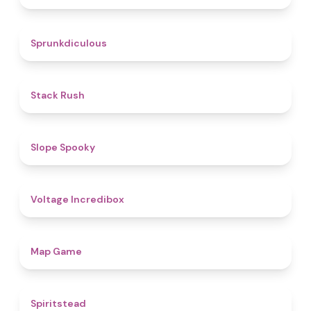
4.5
Sprunkdiculous
4.4
Stack Rush
4.9
Slope Spooky
5
Voltage Incredibox
4.6
Map Game
4.4
Spiritstead