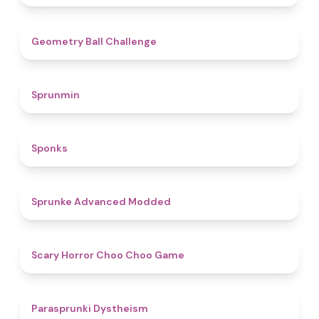
4.3
Geometry Ball Challenge
4.5
Sprunmin
4.8
Sponks
4.5
Sprunke Advanced Modded
4.6
Scary Horror Choo Choo Game
4.6
Parasprunki Dystheism