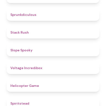
4.5
Sprunkdiculous
4.4
Stack Rush
4.9
Slope Spooky
5
Voltage Incredibox
4.9
Helicopter Game
4.4
Spiritstead