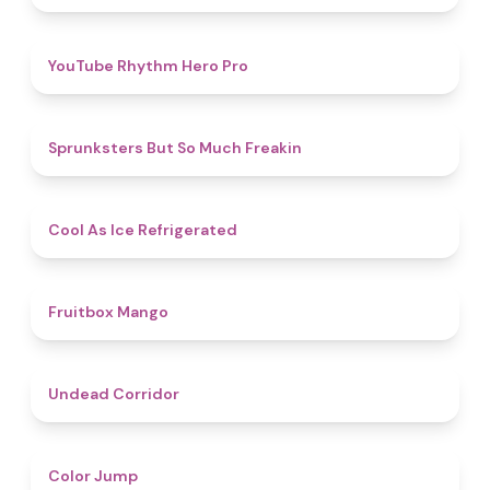
4.7
YouTube Rhythm Hero Pro
4.9
Sprunksters But So Much Freakin
4.7
Cool As Ice Refrigerated
4.9
Fruitbox Mango
4.6
Undead Corridor
4.3
Color Jump