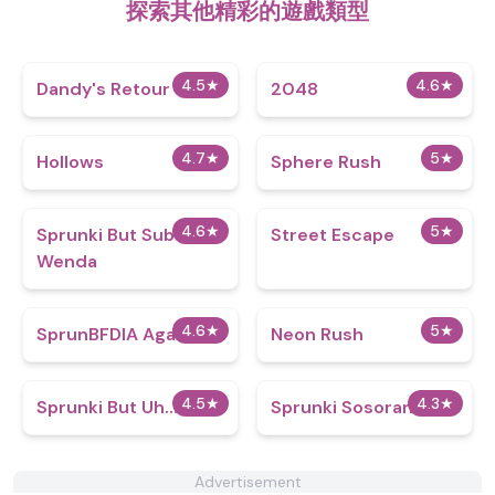
探索其他精彩的遊戲類型
4.5
★
4.6
★
Dandy's Retour
2048
4.7
★
5
★
Hollows
Sphere Rush
4.6
★
5
★
Sprunki But Subter
Street Escape
Wenda
4.6
★
5
★
SprunBFDIA Again
Neon Rush
4.5
★
4.3
★
Sprunki But Uh…
Sprunki Sosoranki
Advertisement