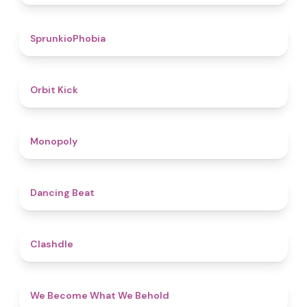
4.7
SprunkioPhobia
4.8
Orbit Kick
4.8
Monopoly
5
Dancing Beat
4.7
Clashdle
4.3
We Become What We Behold