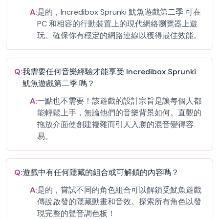
A:
是的，Incredibox Sprunki 魷魚遊戲第二季 可在
PC 和相容的行動裝置上的現代網絡瀏覽器上遊
玩。確保你有穩定的網路連線以獲得最佳效能。
Q:
我需要任何音樂經驗才能享受 Incredibox Sprunki
魷魚遊戲第二季 嗎？
A:
一點也不需要！該遊戲的設計宗旨是讓每個人都
能輕鬆上手，無論他們的音樂背景如何。直觀的
拖放介面使創建複雜而引人入勝的混音變得容
易。
Q:
遊戲中有任何隱藏的組合或可解鎖的內容嗎？
A:
是的，嘗試不同的角色組合可以解鎖受魷魚遊戲
傳說啟發的隱藏動畫和音效。探索所有角色以發
現完整的聲音調色板！