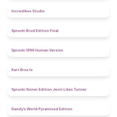
4.5
Incredibox Studio
4.9
Sprunki Brud Edition Final
5
Sprunki 1996 Human Version
4.4
Kart Bros Io
4.8
Sprunki Sinner Edition Jevin Likes Tunner
4.3
Dandy’s World Pyramixed Edition