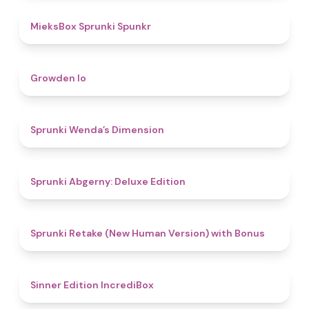
4.9
MieksBox Sprunki Spunkr
4.8
Growden Io
4.5
Sprunki Wenda’s Dimension
4.9
Sprunki Abgerny: Deluxe Edition
4.5
Sprunki Retake (New Human Version) with Bonus
4.8
Sinner Edition IncrediBox