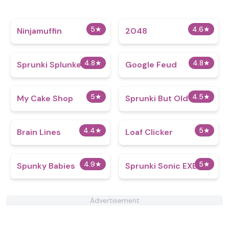
5
★
4.6
★
Ninjamuffin
2048
4.8
★
4.8
★
Sprunki Splunkeh
Google Feud
5
★
4.5
★
My Cake Shop
Sprunki But Old
4.4
★
5
★
Brain Lines
Loaf Clicker
4.9
★
5
★
Spunky Babies
Sprunki Sonic EXE
Advertisement