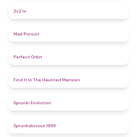
4.5
2v2 Io
4.6
Mad Pursuit
4.6
Perfect Orbit
4.7
Find It In The Haunted Mansion
4.7
Sprunki Evolution
4.4
Sprunkalicious 1996