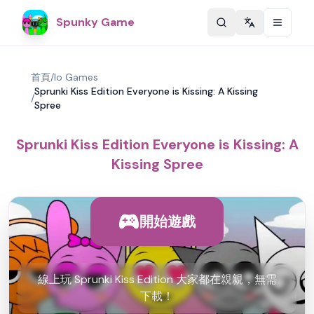
Spunky Game
Change langu
首頁
/
Io Games
Sprunki Kiss Edition Everyone is Kissing: A Kissing
/
Spree
Sprunki Kiss Edition Everyone is Kissing: A
Kissing Spree
開始遊戲
線上玩 Sprunki Kiss Edition 大家都在親親，無需
下載！