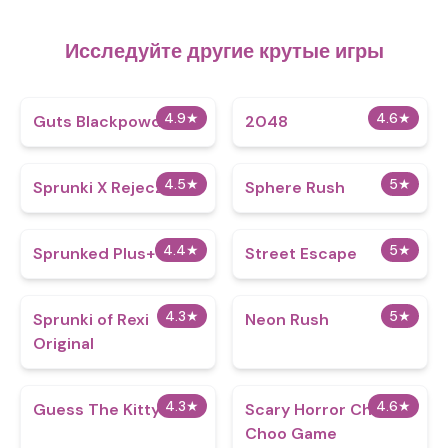
Исследуйте другие крутые игры
4.9
★
4.6
★
Guts Blackpowder
2048
4.5
★
5
★
Sprunki X Rejecz
Sphere Rush
4.4
★
5
★
Sprunked Plus+
Street Escape
4.3
★
5
★
Sprunki of Rexi
Neon Rush
Original
4.3
★
4.6
★
Guess The Kitty
Scary Horror Choo
Choo Game