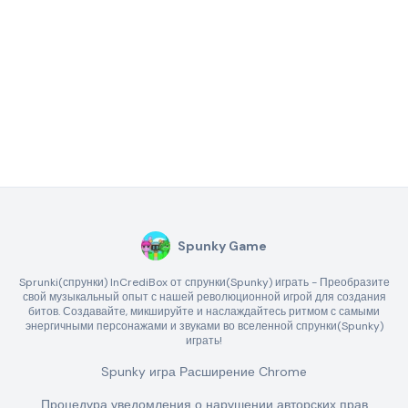
Spunky Game
Sprunki(спрунки) InCrediBox от спрунки(Spunky) играть - Преобразите
свой музыкальный опыт с нашей революционной игрой для создания
битов. Создавайте, микшируйте и наслаждайтесь ритмом с самыми
энергичными персонажами и звуками во вселенной спрунки(Spunky)
играть!
Spunky игра Расширение Chrome
Процедура уведомления о нарушении авторских прав