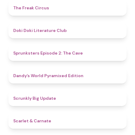
4.8
The Freak Circus
4.8
Doki Doki Literature Club
4.7
Sprunksters Episode 2: The Cave
4.3
Dandy’s World Pyramixed Edition
4.4
Scrunkly Big Update
5
Scarlet & Carnate