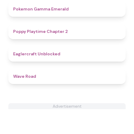
4.3
Pokemon Gamma Emerald
4.4
Poppy Playtime Chapter 2
4.3
Eaglercraft Unblocked
4.5
Wave Road
Advertisement