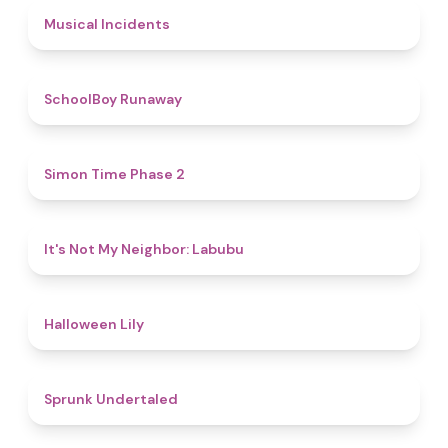
4.6
Musical Incidents
4.8
SchoolBoy Runaway
4.8
Simon Time Phase 2
4.7
It's Not My Neighbor: Labubu
5
Halloween Lily
4.4
Sprunk Undertaled