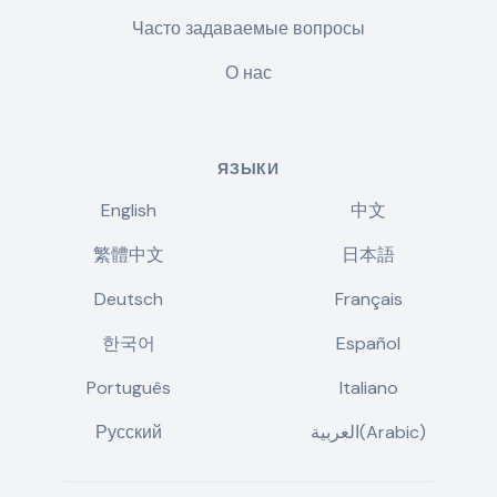
Часто задаваемые вопросы
О нас
ЯЗЫКИ
English
中文
繁體中文
日本語
Deutsch
Français
한국어
Español
Português
Italiano
Русский
العربية(Arabic)