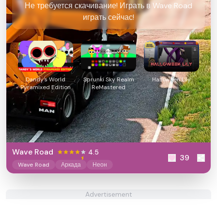
Не требуется скачивание! Играть в Wave Road
играть сейчас!
Dandy’s World
Sprunki Sky Realm
Halloween Lily
Pyramixed Edition
ReMastered
Wave Road
4.5
39
Wave Road
Аркада
Неон
Advertisement