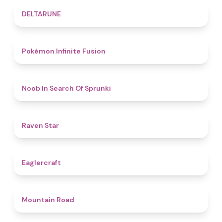
4.8
DELTARUNE
4.9
Pokémon Infinite Fusion
4.8
Noob In Search Of Sprunki
4.8
Raven Star
4.9
Eaglercraft
4.4
Mountain Road