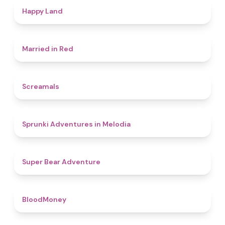
4.4
Happy Land
4.5
Married in Red
4.5
Screamals
4.3
Sprunki Adventures in Melodia
4.5
Super Bear Adventure
4.6
BloodMoney