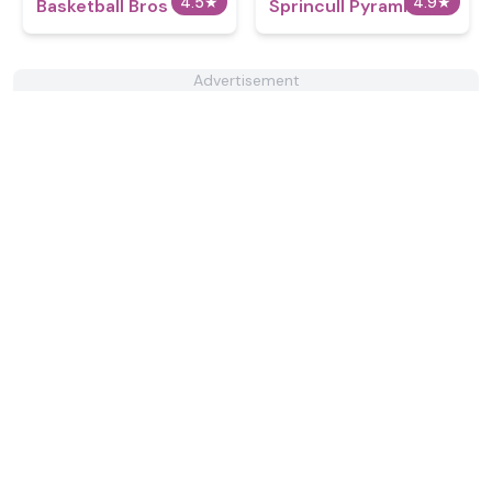
4.5
★
4.9
★
Basketball Bros
Sprincull Pyramixed
Advertisement