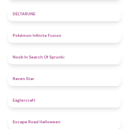
4.8
DELTARUNE
4.9
Pokémon Infinite Fusion
4.8
Noob In Search Of Sprunki
4.8
Raven Star
4.9
Eaglercraft
4.6
Escape Road Halloween