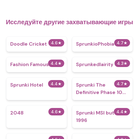
Исследуйте другие захватывающие игры
4.6
★
4.7
★
Doodle Cricket
SprunkioPhobia
4.4
★
4.3
★
Fashion Famous
Sprunkedlairity
4.4
★
4.7
★
Sprunki Hotel
Sprunki The
Definitive Phase 10
New
4.6
★
4.4
★
2048
Sprunki MSI but it’s
1996