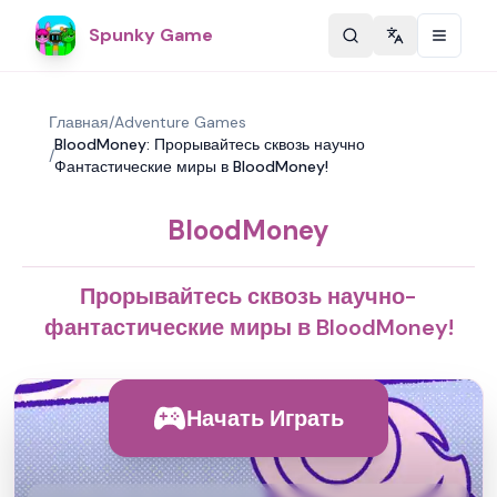
Spunky Game
Change langu
Главная
/
Adventure Games
BloodMoney: Прорывайтесь сквозь научно
/
Фантастические миры в BloodMoney!
BloodMoney
Прорывайтесь сквозь научно-
фантастические миры в BloodMoney!
Начать Играть