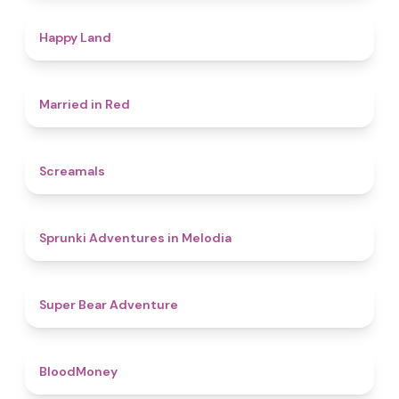
4.4
Happy Land
4.5
Married in Red
4.5
Screamals
4.3
Sprunki Adventures in Melodia
4.5
Super Bear Adventure
4.6
BloodMoney