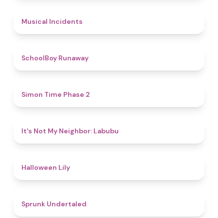
4.6
Musical Incidents
4.8
SchoolBoy Runaway
4.8
Simon Time Phase 2
4.7
It's Not My Neighbor: Labubu
5
Halloween Lily
4.4
Sprunk Undertaled