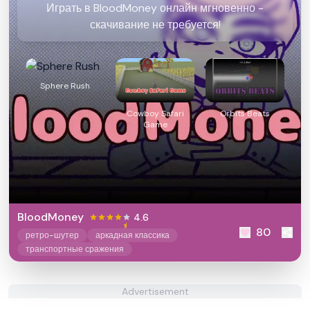
Играть в BloodMoney онлайн мгновенно -
скачивание не требуется!
Sphere Rush
Cowboy Safari
Orbits Beats
Game
BloodMoney
4.6
80
ретро-шутер
аркадная классика
транспортные сражения
Advertisement