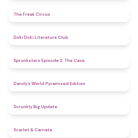
4.8
The Freak Circus
4.8
Doki Doki Literature Club
4.7
Sprunksters Episode 2: The Cave
4.3
Dandy’s World Pyramixed Edition
4.4
Scrunkly Big Update
5
Scarlet & Carnate