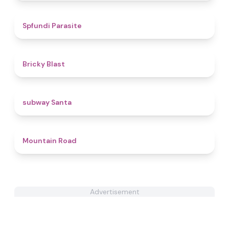
4.4
Spfundi Parasite
4.5
Bricky Blast
4.4
subway Santa
4.4
Mountain Road
Advertisement