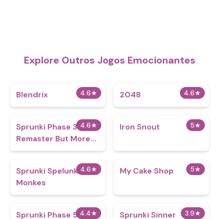
Explore Outros Jogos Emocionantes
4.6
★
4.6
★
Blendrix
2048
4.6
★
5
★
Sprunki Phase 3
Iron Snout
Remaster But More
Sprunkified
4.6
★
5
★
Sprunki Spelunke
My Cake Shop
Monkes
4.4
★
3.9
★
Sprunki Phase 5
Sprunki Sinner