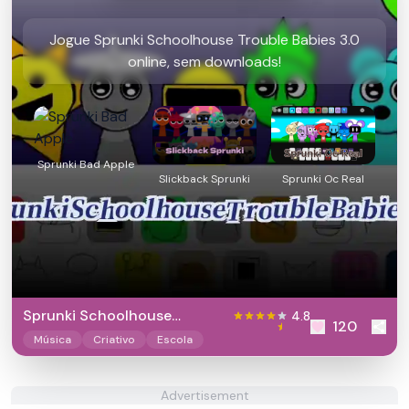
Jogue Sprunki Schoolhouse Trouble Babies 3.0
online, sem downloads!
Sprunki Bad Apple
Slickback Sprunki
Sprunki Oc Real
Sprunki Schoolhouse
4.8
120
Trouble Babies 3.0
Música
Criativo
Escola
Advertisement