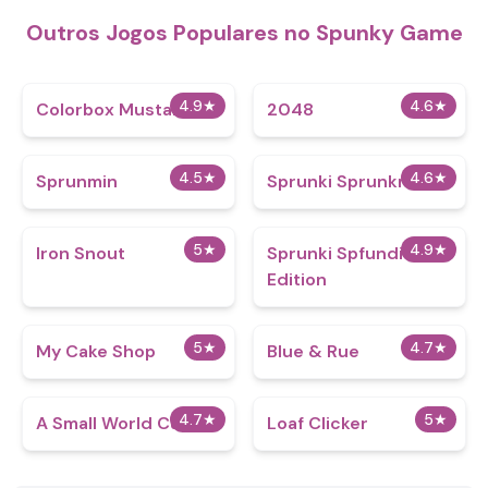
Outros Jogos Populares no Spunky Game
4.9
★
4.6
★
Colorbox Mustard
2048
4.5
★
4.6
★
Sprunmin
Sprunki Sprunkr 2
5
★
4.9
★
Iron Snout
Sprunki Spfundi Fans
Edition
5
★
4.7
★
My Cake Shop
Blue & Rue
4.7
★
5
★
A Small World Cup
Loaf Clicker