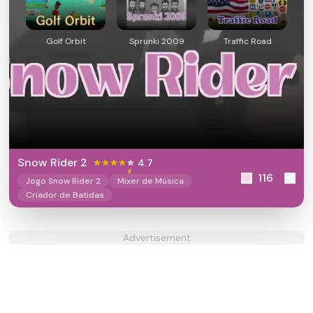
Golf Orbit
Sprunki 2009
Traffic Road
Snow Rider 2
4.7
116
Jogo Snow Rider 2
Mixer de Música
Criador de Batidas
Advertisement