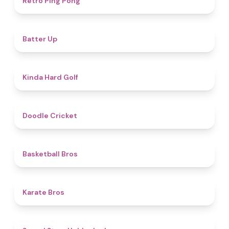
Retro Ping Pong
4.8
Batter Up
4.6
Kinda Hard Golf
4.6
Doodle Cricket
4.5
Basketball Bros
4.7
Karate Bros
4.8